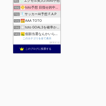
エクセル美人のtoto予想
9位
toto予想 目指せ的中率80％以上
10位
サッカーAI予想 F.A.P
11位
AAA TOTO
12位
toto GOAL3を確率から予想
13位
低額当選なんかいらない！toto予想β
14位
このカテゴリを全て表示
ポイント懸賞Webゲーム生活日記
15位
参加する
トトルンデス 〜お気楽toto予想〜
16位
このブログに投票する
サンコンズギャンブル大帝オレ
17位