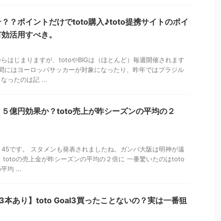
？？ポイントだけでtoto購入♪toto提携サイトのポイ
有効活用すべき。
らはじまりますが、totoやBIGは（ほとんど）毎週開催されます
期間にはヨーロッパサッカーが対象になったり、昨年ではブラジル
ったのは記 ...
５億円効果か？toto売上が昨シーズンの平均の２
：45です。 スタメンも発表されましたね。ガンバ大阪は明神が遠
totoの売上金が昨シーズンの平均の２倍に 一番驚いたのはtoto
均 ...
3本あり】toto Goal3買ったことないの？実は一番狙