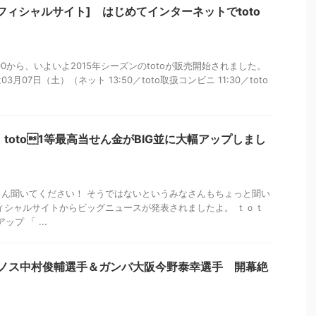
オフィシャルサイト] はじめてインターネットでtoto
00から、いよいよ2015年シーズンのtotoが販売開始されました。
07日（土）（ネット 13:50／toto取扱コンビニ 11:30／toto
toto1等最高当せん金がBIG並に大幅アップしまし
ん聞いてください！ そうではないというみなさんもちょっと聞い
オフィシャルサイトからビッグニュースが発表されましたよ。 ｔｏｔ
プ 「 ...
リノス中村俊輔選手＆ガンバ大阪今野泰幸選手 開幕絶