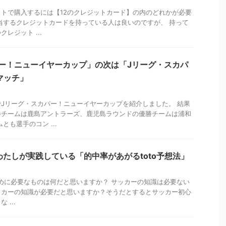
サイトで購入するには【12のクレジットカード】の内のどれかが必要
当するクレジットカードを持っている人は良いのですが、 持って
レジット ...
ー！ニューイヤーカップ」の次は「Jリーグ・スカパ
マッチ」
Jリーグ・スカパー！ニューイヤーカップを紹介しました。 結果
勝チームは鹿島アントラーズ、鹿児島ラウンドの優勝チームは浦和
とも選手のコン ...
のわたしが実践している「的中率があがるtoto予想法」
るために必要なものは何だと思いますか？ サッカーの知識は必要ない
サッカーの知識が必要だと思いますか？そうだとするとサッカー初心
 ...