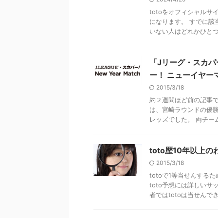
totoをオフィシャル
になります。 すでに該
いない人はどれかひとつク
「Jリーグ・スカパ
ー！ ニューイヤー
2015/3/18
約２週間ほど前の記事で
は、宮崎ラウンドの優
レッズでした。 両チーム
toto歴10年以上
2015/3/18
totoで1等当せんす
toto予想には詳しい
者ではtotoは当せんできな