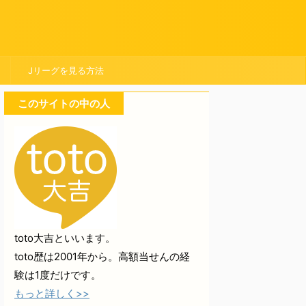
Jリーグを見る方法
このサイトの中の人
toto大吉といいます。
toto歴は2001年から。高額当せんの経
験は1度だけです。
もっと詳しく>>