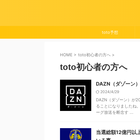
toto予想
HOME
>
toto初心者の方へ
>
toto初心者の方へ
DAZN（ダゾーン
2024/4/29
DAZN（ダゾーン）が2
ることになりましたね。 
ーグ放送を断念す ...
当選総額12億円以