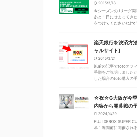
2015/3/18
今シーズンのJリーグ開
あと１日にせまってき
をつけてくださいね(^o^)丿
楽天銀行を決済方法
ャルサイト]
2015/3/21
以前の記事でtotoオ
手順をご説明しましたが
した場合のtoto購入の手順
☆祝☆G大阪が今
内容から開幕戦の
2024/4/29
FUJI XEROX SUPER CU
幕１週間前に開催される富