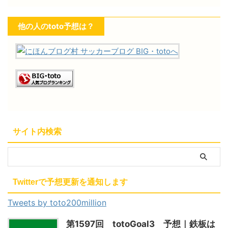
他の人のtoto予想は？
サイト内検索
Twitterで予想更新を通知します
Tweets by toto200million
第1597回 totoGoal3 予想｜鉄板は