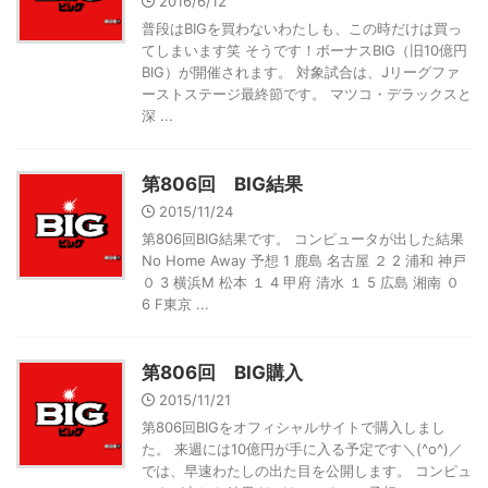
2016/6/12
普段はBIGを買わないわたしも、この時だけは買っ
てしまいます笑 そうです！ボーナスBIG（旧10億円
BIG）が開催されます。 対象試合は、Jリーグファ
ーストステージ最終節です。 マツコ・デラックスと
深 ...
第806回 BIG結果
2015/11/24
第806回BIG結果です。 コンピュータが出した結果
No Home Away 予想 1 鹿島 名古屋 ２ 2 浦和 神戸
０ 3 横浜M 松本 １ 4 甲府 清水 １ 5 広島 湘南 ０
6 F東京 ...
第806回 BIG購入
2015/11/21
第806回BIGをオフィシャルサイトで購入しまし
た。 来週には10億円が手に入る予定です＼(^o^)／
では、早速わたしの出た目を公開します。 コンピュ