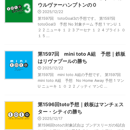
ウルヴァーハンプトンの０
2025/12/22
第1597回 totoGoal3の予想です。 第1597回
totoGoal3 予想 No 対象チーム 予想 1 マンU １
２ 2 ニューキ １ ２ 3 アーセナ １ ２ 4 ブライト ０
１ 5 ...
第1597回 mini toto A組 予想｜鉄板
はリヴァプールの勝ち
2025/12/22
第1597回 mini toto A組の予想です。 第1597回
mini toto A組 予想 No Home Away 予想 1 マン
U ニューキ １ ０ ２ 2 ノッティ マンC ...
第1596回toto予想｜鉄板はマンチェス
ター・シティの勝ち
2025/12/17
第1596回totoの対象試合は ブンデスリーガの6試合