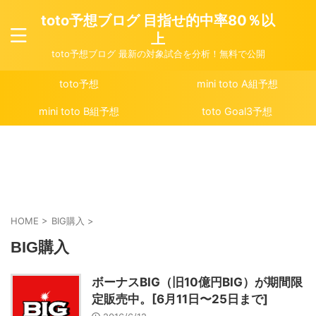
toto予想ブログ 目指せ的中率80％以
上
toto予想ブログ 最新の対象試合を分析！無料で公開
toto予想
mini toto A組予想
mini toto B組予想
toto Goal3予想
HOME
>
BIG購入
>
BIG購入
ボーナスBIG（旧10億円BIG）が期間限
定販売中。[6月11日〜25日まで]