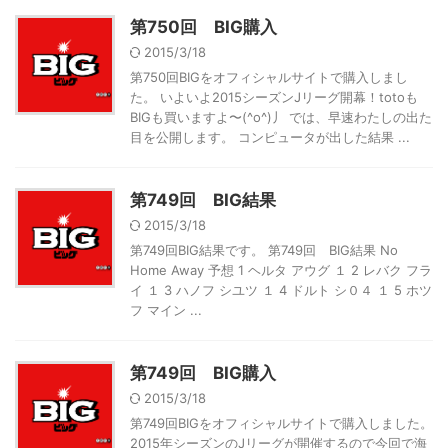
第750回 BIG購入
2015/3/18
第750回BIGをオフィシャルサイトで購入しまし
た。 いよいよ2015シーズンJリーグ開幕！totoも
BIGも買いますよ〜(^o^)丿 では、早速わたしの出た
目を公開します。 コンピュータが出した結果 ...
第749回 BIG結果
2015/3/18
第749回BIG結果です。 第749回 BIG結果 No
Home Away 予想 1 ヘルタ アウグ １ 2 レバク フラ
イ １ 3 ハノフ シユツ １ 4 ドルト シ０４ １ 5 ホツ
フ マイン ...
第749回 BIG購入
2015/3/18
第749回BIGをオフィシャルサイトで購入しました。
2015年シーズンのJリーグが開催するので今回で海