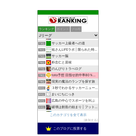
ランキング
ポイント
ブロ画
真上のブルー
71位
哲学がなければフットボールじゃない
72位
サッカー上級者への道
73位
祐さんLIFEラボ | 限られた時間を自分らしく生きる
74位
サッカー脳
75位
朴念仁と居候
76位
のんびりトラべログ
77位
toto予想 目指せ的中率80％以上
78位
現実の魔法のランプを探す旅
79位
３秒でわかるサッカーニュース速報
80位
まいにちにっき
81位
広島の中心でスポーツを叫ぶ
82位
破壊は創造の始まり | フットボールを広く愛するブログ
83位
サッカー愛好家によるtoto予想
84位
このカテゴリを全て表示
どるとんの副業奮闘記！＆観戦日記
参加する
85位
このブログに投票する