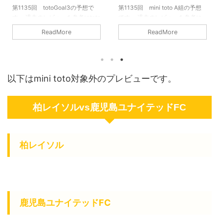
第1135回 totoGoal3の予想で
第1135回 mini toto A組の予想
す。 過去のレビューを参考にtoto
です。 過去のレビューを参考に
予想 独自で考察した過去のレビ
toto予想 独自で考察した過去のレ
ReadMore
ReadMore
ューを参考にtoto予想しました。
ビューを参考にtoto予想しまし
第1135回 totoGoal3 予想 No
た。 第1135回 mini toto A組
対象チーム 予想 1 横浜M ２ ３ 2
予想 No Home Away 予想 1 横浜
札幌 １ ２ 3 仙台 ０ １ 4 清水 ０
M 札幌 １ ０ 2 名古屋 神戸 ０ ２
１ 5 大分 １ ２ ６ G大阪 １ ２ 予
3 C大阪 湘南 １ ０ 4 仙台 清水 １
以下はmini toto対象外のプレビューです。
想金額 ダブル☓６ トリプル☓０
０ ２ 5 大分 G大阪 ０ ２ 予想金額
6,400円 第1135回 totoGoal3
ダブル☓４ トリプル☓１ 4,800円
プレビュー 横浜Fマリノス 北海道
第1135回 mini toto A組 プレ
柏レイソルvs鹿児島ユナイテッドFC
コンサドーレ札幌 ベガルタ仙台
ビュー 横浜Fマリノスvs北海道コ
清水エスパルス 大分トリニータ
ンサドーレ札幌 横浜Fマ ...
ガンバ大阪
柏レイソル
鹿児島ユナイテッドFC