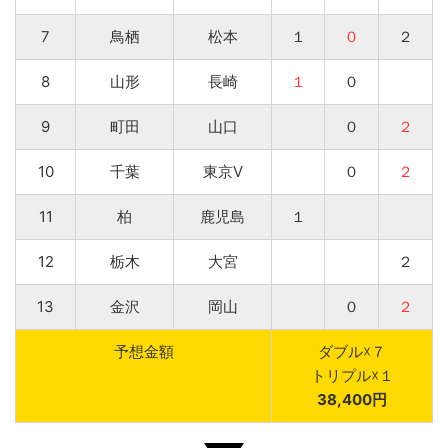
7
鳥栖
松本
１
０
２
8
山形
長崎
１
０
9
町田
山口
０
２
10
千葉
東京V
０
２
11
柏
鹿児島
１
12
栃木
大宮
２
13
金沢
岡山
０
２
予想金額
ダブル☓７
トリプル☓１
38,400円