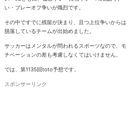
い・プレーオフ争いが熾烈です。
その中ですでに残留が決まり、且つ上位争いからは
脱落しているチームが出始めました。
サッカーはメンタルが問われるスポーツなので、モ
チベーションの差も考慮しなくてはいけません。
では、第1135回toto予想です。
スポンサーリンク