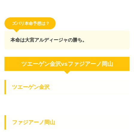
ズバリ本命予想は？
本命は大宮アルディージャの勝ち。
ツエーゲン金沢vsファジアーノ岡山
ツエーゲン金沢
ファジアーノ岡山