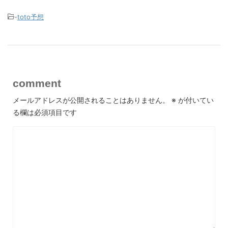
-
toto予想
comment
メールアドレスが公開されることはありません。
※
が付いてい
る欄は必須項目です