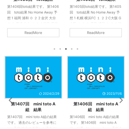
第1406回toto結果です。 第1406
第1405回toto結果です。 第1405
回 toto結果 No Home Away 予
回 toto結果 No Home Away 予
想 1 福岡 浦和 ０ ２ 2 金沢 大分
想 1 札幌 横浜FC １ ２ 2 C大阪 G
２ ３ 長崎 仙台 １ ０ 4 徳島 藤枝
大阪 １ ０ ３ 鹿島 浦和 ０ ２ 4 福
１ ２ 5 磐田 水戸 １ 6 いわき 山
岡 横浜FM ２ 5 FC東京 広島 １
ReadMore
ReadMore
形 ０ ２ 7 山口 町田 １ ０ ２ 8 群
０ 6 湘南 神戸 ２ 7 京都 新潟 １
馬 千葉 ０ ２ 9 岡山 秋田 １ ０ 10
０ ２ 8 柏 川崎F ２ 9 大分 秋田 １
東京V 栃木 １ 11 清水 大宮 １ 12
０ 10 清水 熊本 １ 11 仙台 山口
鹿児島 奈良 １ 13 琉球 富山 １ ０
１ ０ 12 山形 群馬 ０ ２ 13 岡山
今回の的中数 今シーズンの的中
栃木 ０ 今回の的中数 今シーズン
数 今シーズンの的中率 ７／13
の的中数 今シーズンの的中率 ８
342／533 64％ 通算的中数 通算
／13 335／520 64％ 通算的中数
的中 ...
...
2024/2/29
2023/11/6
第1407回 mini toto A
第1406回 mini toto A
組 結果
組 結果
第1407回 mini toto A組の結果
第1406回 mini toto A組の結果
です。 過去のレビューを参考に
です。 第1406回 mini toto A
toto予想 独自で考察した過去のレ
組 結果 No Home Away 予想 1