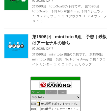
2025/12/17
第1596回 totoGoal3の予想です。 第1596回
totoGoal3 予想 No 対象チーム 予想 1 シュツッ
１ ３ 2 ホッフェ １ ３ 3 アウグス １ ２ 4 ブレーメ
０ １ 5 ...
第1596回 mini toto B組 予想｜鉄板
はアーセナルの勝ち
2025/12/17
第1596回 mini toto B組の予想です。 第1596回
mini toto B組 予想 No Home Away 予想 1 ブラ
イト サンダー １ ０ 2 トテナム リヴァプ ...
ランキング
ポイント
ブロ画
【ｔｏｔｏ予想】僕の妄想ｔｏｔｏＬＩＦＥ
2位
toto予想 データと分析・・最後は運！
3位
toto費用をポイントサイトで稼ぐブログ
4位
toto費用をアンケートサイトで稼ぐブログ
5位