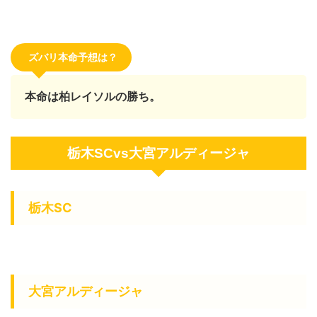
ズバリ本命予想は？
本命は柏レイソルの勝ち。
栃木SCvs大宮アルディージャ
栃木SC
大宮アルディージャ