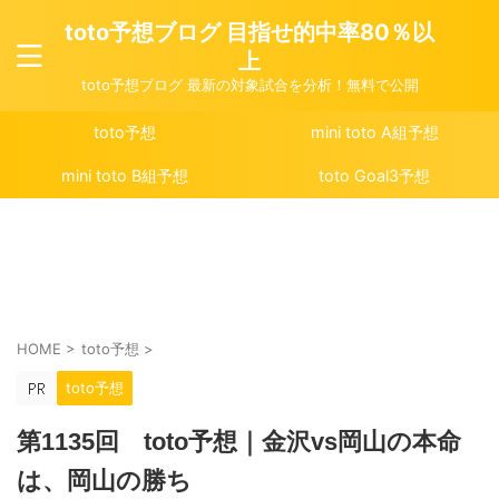
toto予想ブログ 目指せ的中率80％以
上
toto予想ブログ 最新の対象試合を分析！無料で公開
toto予想
mini toto A組予想
mini toto B組予想
toto Goal3予想
HOME
>
toto予想
>
toto予想
第1135回 toto予想｜金沢vs岡山の本命
は、岡山の勝ち