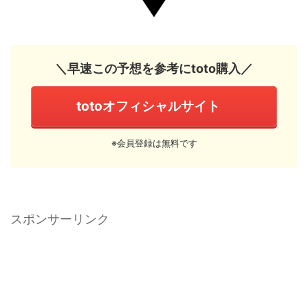
＼早速この予想を参考にtoto購入／
totoオフィシャルサイト
※会員登録は無料です
スポンサーリンク