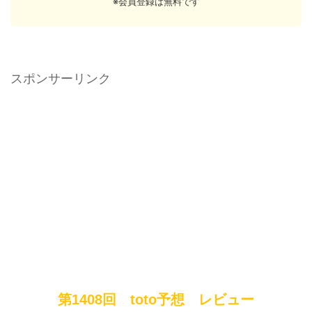
※会員登録は無料です
スポンサーリンク
第1408回 toto予想 レビュー