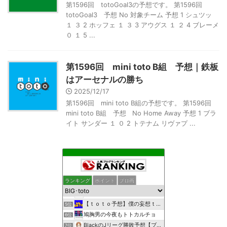
第1596回 totoGoal3の予想です。 第1596回
totoGoal3 予想 No 対象チーム 予想 1 シュツッ
１ ３ 2 ホッフェ １ ３ 3 アウグス １ ２ 4 ブレーメ
０ １ 5 ...
第1596回 mini toto B組 予想｜鉄板
はアーセナルの勝ち
2025/12/17
第1596回 mini toto B組の予想です。 第1596回
mini toto B組 予想 No Home Away 予想 1 ブラ
イト サンダー １ ０ 2 トテナム リヴァプ ...
ランキング
ポイント
ブロ画
toto予想 データと分析・・最後は運！
3位
toto費用をアンケートサイトで稼ぐブログ
4位
【ｔｏｔｏ予想】僕の妄想ｔｏｔｏＬＩＦＥ
5位
鳩胸男の今夜もトトカルチョ
6位
BlackのJリーグ勝敗予想【ブックメーカーで一攫千金】
7位