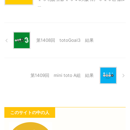
...
第1408回 totoGoal3 結果
第1409回 mini toto A組 結果
このサイトの中の人