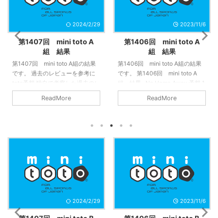
2024/2/29
2023/11/6
第1407回 mini toto A
第1406回 mini toto A
組 結果
組 結果
第1407回 mini toto A組の結果
第1406回 mini toto A組の結果
です。 過去のレビューを参考に
です。 第1406回 mini toto A
toto予想 独自で考察した過去のレ
組 結果 No Home Away 予想 1
ビューを参考にtoto予想しまし
福岡 浦和 １ ０ ２ 2 金沢 大分 ０
ReadMore
ReadMore
た。 第1407回 mini toto A組
２ 3 長崎 仙台 １ ０ 4 徳島 藤枝
結果 No Home Away 予想 1 札
１ ２ 5 磐田 水戸 １ ０ 今回の的
幌 広島 ０ ２ 2 湘南 名古屋 １ ０
中数 今シーズンの的中数 今シー
２ 3 鹿島 柏 ０ ２ 4 鳥栖 横浜FC
ズンの的中率 ４／５ 178／235
１ ０ 5 G大阪 福岡 ０ ２ 今回の的
76％ 通算的中数 通算的中率
中数 今シーズンの的中数 今シー
2194／2820 78％ 第1406回
ズンの的中率 ４／５ 182／240
mini toto A組 レビュー アビス
76％ 通算的中数 通算的中率
パ福岡vs浦和レッズ ツエーゲン
2198／2825 78％ [ ...
金沢vs大分トリ ...
2024/2/29
2023/11/6