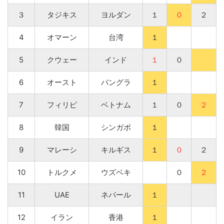
３
タジキス
ヨルダン
１
０
２
4
オマーン
台湾
１
5
クウェー
インド
１
０
6
オースト
バングラ
１
7
フィリピ
ベトナム
１
０
２
8
韓国
シンガポ
１
9
マレーシ
キルギス
１
０
２
10
トルクメ
ウズベキ
０
２
11
UAE
ネパール
１
12
イラン
香港
１