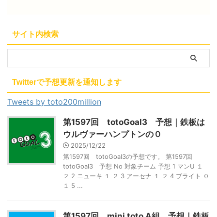
サイト内検索
Twitterで予想更新を通知します
Tweets by toto200million
第1597回 totoGoal3 予想｜鉄板は
ウルヴァーハンプトンの０
2025/12/22
第1597回 totoGoal3の予想です。 第1597回
totoGoal3 予想 No 対象チーム 予想 1 マンU １
２ 2 ニューキ １ ２ 3 アーセナ １ ２ 4 ブライト ０
１ 5 ...
第1597回 mini toto A組 予想｜鉄板