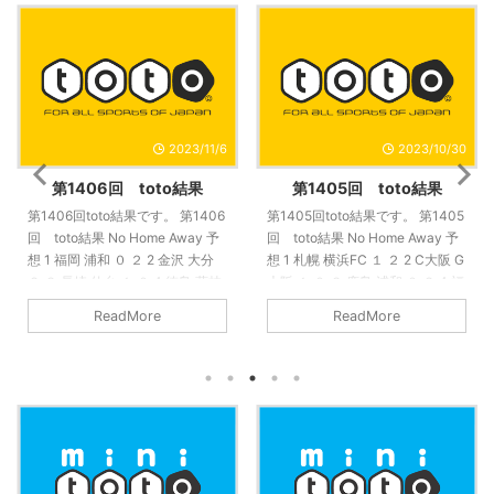
2023/11/6
2023/10/30
第1406回 toto結果
第1405回 toto結果
第1406回toto結果です。 第1406
第1405回toto結果です。 第1405
回 toto結果 No Home Away 予
回 toto結果 No Home Away 予
想 1 福岡 浦和 ０ ２ 2 金沢 大分
想 1 札幌 横浜FC １ ２ 2 C大阪 G
２ ３ 長崎 仙台 １ ０ 4 徳島 藤枝
大阪 １ ０ ３ 鹿島 浦和 ０ ２ 4 福
１ ２ 5 磐田 水戸 １ 6 いわき 山
岡 横浜FM ２ 5 FC東京 広島 １
ReadMore
ReadMore
形 ０ ２ 7 山口 町田 １ ０ ２ 8 群
０ 6 湘南 神戸 ２ 7 京都 新潟 １
馬 千葉 ０ ２ 9 岡山 秋田 １ ０ 10
０ ２ 8 柏 川崎F ２ 9 大分 秋田 １
東京V 栃木 １ 11 清水 大宮 １ 12
０ 10 清水 熊本 １ 11 仙台 山口
鹿児島 奈良 １ 13 琉球 富山 １ ０
１ ０ 12 山形 群馬 ０ ２ 13 岡山
今回の的中数 今シーズンの的中
栃木 ０ 今回の的中数 今シーズン
数 今シーズンの的中率 ７／13
の的中数 今シーズンの的中率 ８
342／533 64％ 通算的中数 通算
／13 335／520 64％ 通算的中数
的中 ...
...