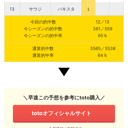
13
サウジ
パキスタ
１
今回の的中数
12／13
今シーズンの的中数
361／559
今シーズンの的中率
65％
通算的中数
3565／5538
通算的中率
64％
＼早速この予想を参考にtoto購入／
totoオフィシャルサイト