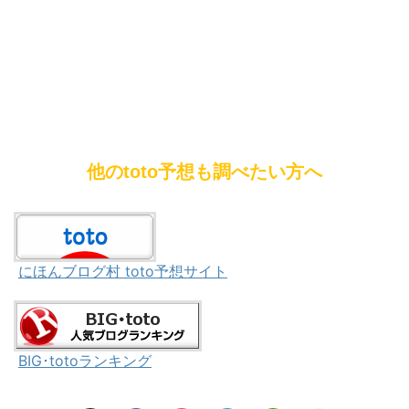
他のtoto予想も調べたい方へ
にほんブログ村 toto予想サイト
BIG･totoランキング