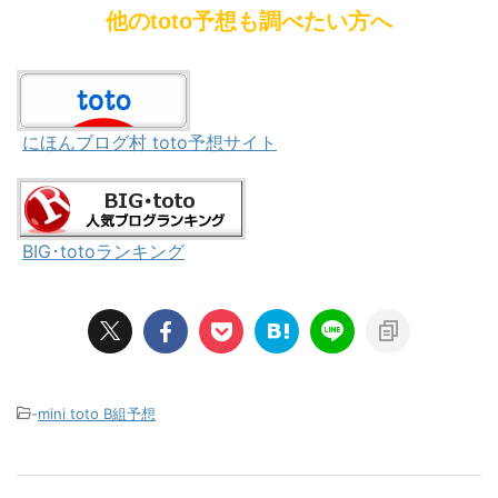
他のtoto予想も調べたい方へ
にほんブログ村 toto予想サイト
BIG･totoランキング
-
mini toto B組予想