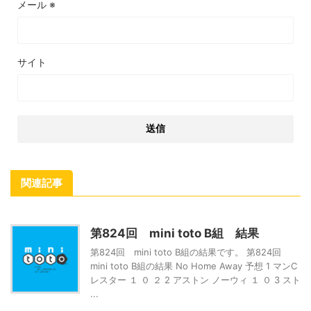
メール
※
サイト
関連記事
第824回 mini toto B組 結果
第824回 mini toto B組の結果です。 第824回
mini toto B組の結果 No Home Away 予想 1 マンC
レスター １ ０ ２ 2 アストン ノーウィ １ ０ 3 スト
...