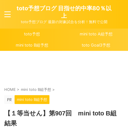
toto予想ブログ 目指せ的中率80％以
上
toto予想ブログ 最新の対象試合を分析！無料で公開
toto予想
mini toto A組予想
mini toto B組予想
toto Goal3予想
HOME
>
mini toto B組予想
>
mini toto B組予想
【１等当せん】第907回 mini toto B組
結果