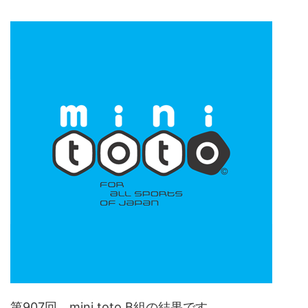
第907回 mini toto B組の結果です。