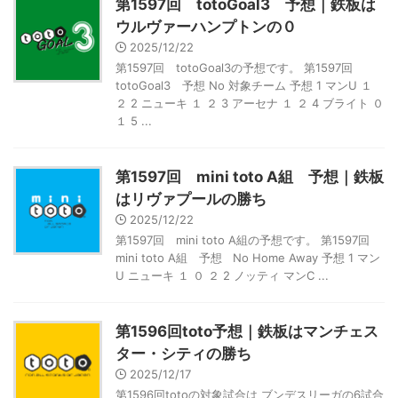
第1597回 totoGoal3 予想｜鉄板は
ウルヴァーハンプトンの０
2025/12/22
第1597回 totoGoal3の予想です。 第1597回
totoGoal3 予想 No 対象チーム 予想 1 マンU １
２ 2 ニューキ １ ２ 3 アーセナ １ ２ 4 ブライト ０
１ 5 ...
第1597回 mini toto A組 予想｜鉄板
はリヴァプールの勝ち
2025/12/22
第1597回 mini toto A組の予想です。 第1597回
mini toto A組 予想 No Home Away 予想 1 マン
U ニューキ １ ０ ２ 2 ノッティ マンC ...
第1596回toto予想｜鉄板はマンチェス
ター・シティの勝ち
2025/12/17
第1596回totoの対象試合は ブンデスリーガの6試合