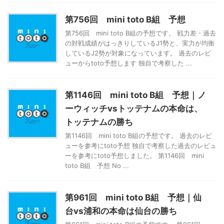
第756回 mini toto B組 予想
第756回 mini toto B組の予想です。 戦力差・過去
の対戦成績がはっきりしているJ1勢と、実力が均衡
しているJ2勢が対象になっています。 過去のレビ
ューからtoto予想します 独自で考察した ...
第1146回 mini toto B組 予想｜ノ
ーウィッチvsトッテナムの本命は、
トッテナムの勝ち
第1146回 mini toto B組の予想です。 過去のレビ
ューを参考にtoto予想 独自で考察した過去のレビュ
ーを参考にtoto予想しました。 第1146回 mini
toto B組 予想 No ...
第961回 mini toto B組 予想｜仙
台vs浦和の本命は仙台の勝ち