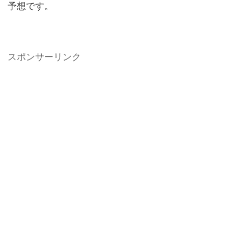
予想です。
スポンサーリンク