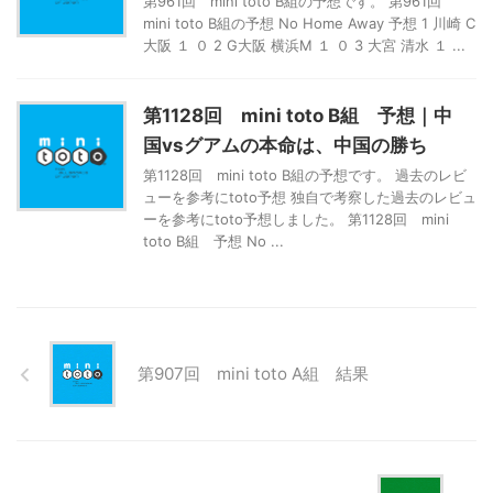
第961回 mini toto B組の予想です。 第961回
mini toto B組の予想 No Home Away 予想 1 川崎 C
大阪 １ ０ 2 G大阪 横浜M １ ０ 3 大宮 清水 １ ...
第1128回 mini toto B組 予想｜中
国vsグアムの本命は、中国の勝ち
第1128回 mini toto B組の予想です。 過去のレビ
ューを参考にtoto予想 独自で考察した過去のレビュ
ーを参考にtoto予想しました。 第1128回 mini
toto B組 予想 No ...
第907回 mini toto A組 結果