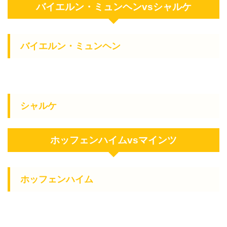
バイエルン・ミュンヘンvsシャルケ
バイエルン・ミュンヘン
シャルケ
ホッフェンハイムvsマインツ
ホッフェンハイム