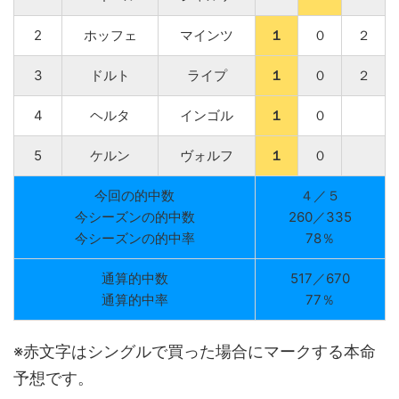
2
ホッフェ
マインツ
１
０
２
3
ドルト
ライプ
１
０
２
4
ヘルタ
インゴル
１
０
5
ケルン
ヴォルフ
１
０
今回の的中数
４／５
今シーズンの的中数
260／335
今シーズンの的中率
78％
通算的中数
517／670
通算的中率
77％
※
赤文字
はシングルで買った場合にマークする本命
予想です。