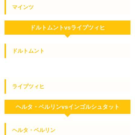
マインツ
ドルトムントvsライプツィヒ
ドルトムント
ライプツィヒ
ヘルタ・ベルリンvsインゴルシュタット
ヘルタ・ベルリン