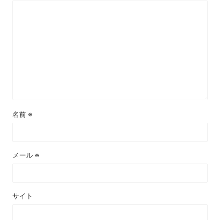
名前
※
メール
※
サイト