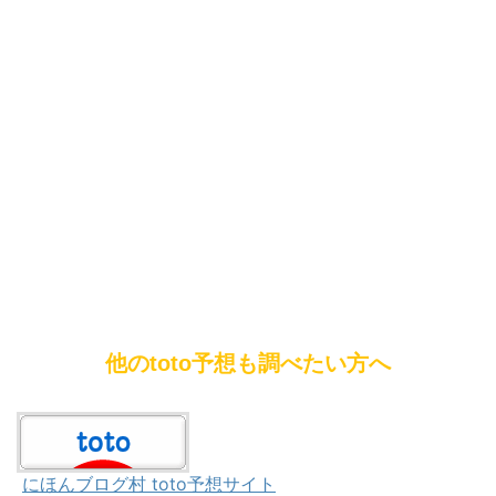
他のtoto予想も調べたい方へ
にほんブログ村 toto予想サイト