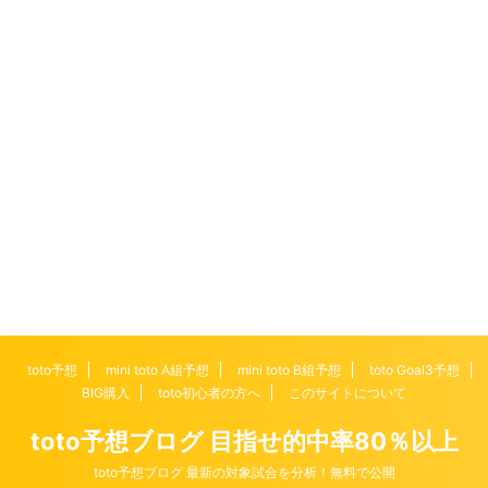
toto予想
mini toto A組予想
mini toto B組予想
toto Goal3予想
BIG購入
toto初心者の方へ
このサイトについて
toto予想ブログ 目指せ的中率80％以上
toto予想ブログ 最新の対象試合を分析！無料で公開