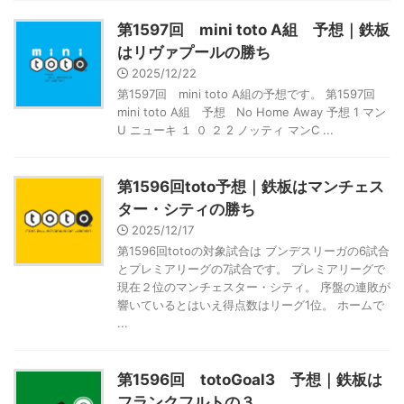
第1597回 mini toto A組 予想｜鉄板
はリヴァプールの勝ち
2025/12/22
第1597回 mini toto A組の予想です。 第1597回
mini toto A組 予想 No Home Away 予想 1 マン
U ニューキ １ ０ ２ 2 ノッティ マンC ...
第1596回toto予想｜鉄板はマンチェス
ター・シティの勝ち
2025/12/17
第1596回totoの対象試合は ブンデスリーガの6試合
とプレミアリーグの7試合です。 プレミアリーグで
現在２位のマンチェスター・シティ。 序盤の連敗が
響いているとはいえ得点数はリーグ1位。 ホームで
...
第1596回 totoGoal3 予想｜鉄板は
フランクフルトの３