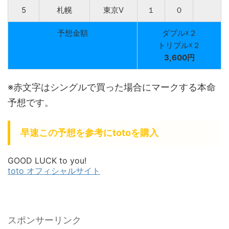
5
札幌
東京V
１
０
予想金額
ダブル☓２
トリプル☓２
3,600円
※
赤文字
はシングルで買った場合にマークする本命
予想です。
早速この予想を参考にtotoを購入
GOOD LUCK to you!
toto オフィシャルサイト
スポンサーリンク