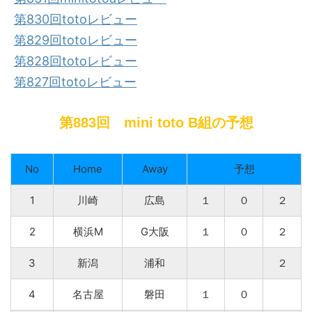
第830回totoレビュー
第829回totoレビュー
第828回totoレビュー
第827回totoレビュー
第883回 mini toto B組の予想
No
Home
Away
予想
1
川崎
広島
１
０
２
2
横浜M
G大阪
１
０
２
3
新潟
浦和
２
4
名古屋
磐田
１
０