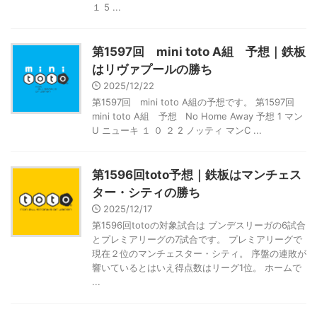
１ 5 ...
第1597回 mini toto A組 予想｜鉄板
はリヴァプールの勝ち
2025/12/22
第1597回 mini toto A組の予想です。 第1597回
mini toto A組 予想 No Home Away 予想 1 マン
U ニューキ １ ０ ２ 2 ノッティ マンC ...
第1596回toto予想｜鉄板はマンチェス
ター・シティの勝ち
2025/12/17
第1596回totoの対象試合は ブンデスリーガの6試合
とプレミアリーグの7試合です。 プレミアリーグで
現在２位のマンチェスター・シティ。 序盤の連敗が
響いているとはいえ得点数はリーグ1位。 ホームで
...