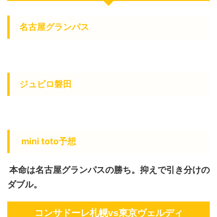
名古屋グランパス
ジュビロ磐田
mini toto予想
本命は名古屋グランパスの勝ち。抑えで引き分けの
ダブル。
コンサドーレ札幌vs東京ヴェルディ