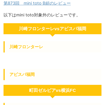
第873回 mini toto B組のレビュー
以下はmini toto対象外のレビューです。
川崎フロンターレvsアビスパ福岡
川崎フロンターレ
アビスパ福岡
町田ゼルビアvs横浜FC