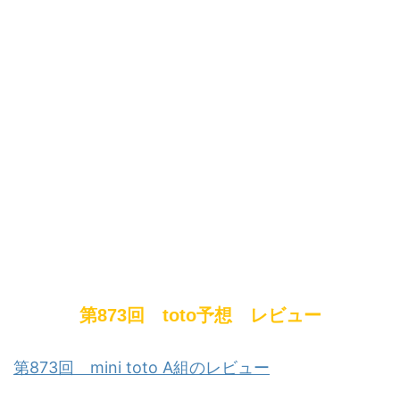
第873回 toto予想 レビュー
第873回 mini toto A組のレビュー