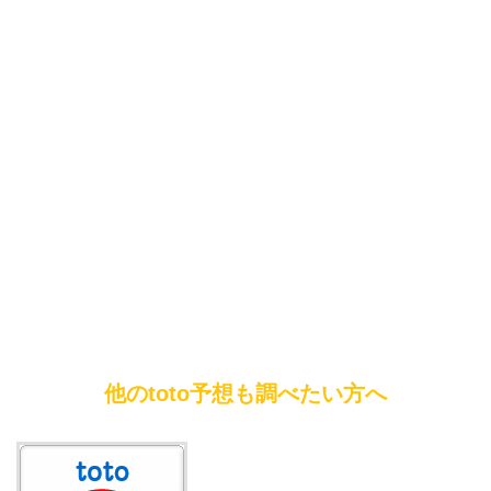
他のtoto予想も調べたい方へ