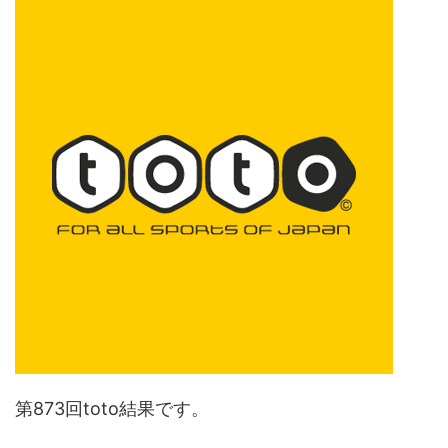
第873回toto結果です。