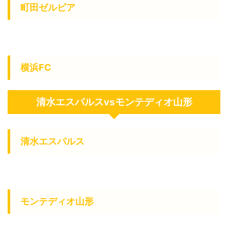
町田ゼルビア
横浜FC
清水エスパルスvsモンテディオ山形
清水エスパルス
モンテディオ山形