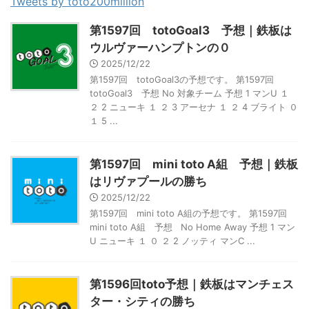
Tweets by toto200million
第1597回 totoGoal3 予想｜鉄板は
ウルヴァーハンプトンの０
2025/12/22
第1597回 totoGoal3の予想です。 第1597回
totoGoal3 予想 No 対象チーム 予想 1 マンU １
２ 2 ニューキ １ ２ 3 アーセナ １ ２ 4 ブライト ０
１ 5 ...
第1597回 mini toto A組 予想｜鉄板
はリヴァプールの勝ち
2025/12/22
第1597回 mini toto A組の予想です。 第1597回
mini toto A組 予想 No Home Away 予想 1 マン
U ニューキ １ ０ ２ 2 ノッティ マンC ...
第1596回toto予想｜鉄板はマンチェス
ター・シティの勝ち