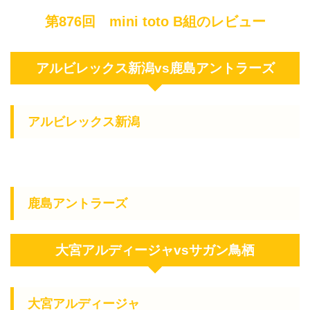
第876回 mini toto B組のレビュー
アルビレックス新潟vs鹿島アントラーズ
アルビレックス新潟
鹿島アントラーズ
大宮アルディージャvsサガン鳥栖
大宮アルディージャ