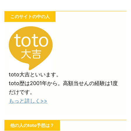
このサイトの中の人
toto大吉といいます。
toto歴は2001年から。高額当せんの経験は1度
だけです。
もっと詳しく>>
他の人のtoto予想は？