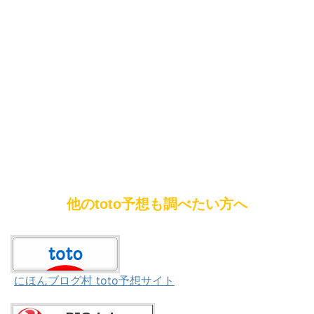
他のtoto予想も調べたい方へ
にほんブログ村 toto予想サイト