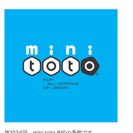
第1034回 mini toto B組の予想です。