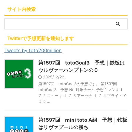
サイト内検索
Twitterで予想更新を通知します
Tweets by toto200million
第1597回 totoGoal3 予想｜鉄板は
ウルヴァーハンプトンの０
2025/12/22
第1597回 totoGoal3の予想です。 第1597回
totoGoal3 予想 No 対象チーム 予想 1 マンU １
２ 2 ニューキ １ ２ 3 アーセナ １ ２ 4 ブライト ０
１ 5 ...
第1597回 mini toto A組 予想｜鉄板
はリヴァプールの勝ち