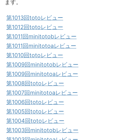
ます。
第1013回totoレビュー
第1012回totoレビュー
第1011回minitotobレビュー
第1011回minitotoaレビュー
第1010回totoレビュー
第1009回minitotobレビュー
第1009回minitotoaレビュー
第1008回totoレビュー
第1007回minitotoaレビュー
第1006回totoレビュー
第1005回totoレビュー
第1004回totoレビュー
第1003回minitotobレビュー
第1003回minitotoaレビュー