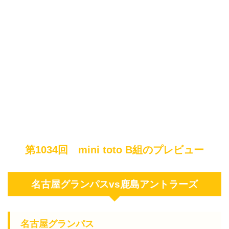
第1034回 mini toto B組のプレビュー
名古屋グランパスvs鹿島アントラーズ
名古屋グランパス