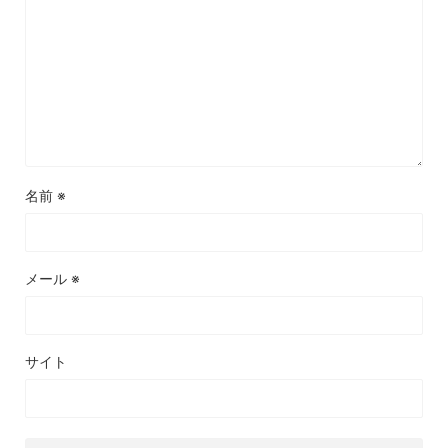
名前
※
メール
※
サイト