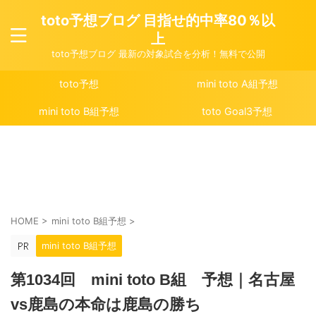
toto予想ブログ 目指せ的中率80％以
上
toto予想ブログ 最新の対象試合を分析！無料で公開
toto予想
mini toto A組予想
mini toto B組予想
toto Goal3予想
HOME
>
mini toto B組予想
>
mini toto B組予想
第1034回 mini toto B組 予想｜名古屋
vs鹿島の本命は鹿島の勝ち