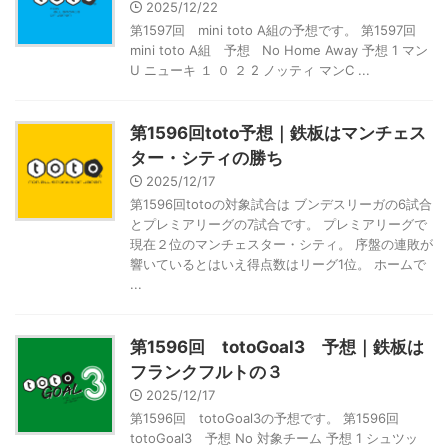
2025/12/22
第1597回 mini toto A組の予想です。 第1597回
mini toto A組 予想 No Home Away 予想 1 マン
U ニューキ １ ０ ２ 2 ノッティ マンC ...
第1596回toto予想｜鉄板はマンチェス
ター・シティの勝ち
2025/12/17
第1596回totoの対象試合は ブンデスリーガの6試合
とプレミアリーグの7試合です。 プレミアリーグで
現在２位のマンチェスター・シティ。 序盤の連敗が
響いているとはいえ得点数はリーグ1位。 ホームで
...
第1596回 totoGoal3 予想｜鉄板は
フランクフルトの３
2025/12/17
第1596回 totoGoal3の予想です。 第1596回
totoGoal3 予想 No 対象チーム 予想 1 シュツッ