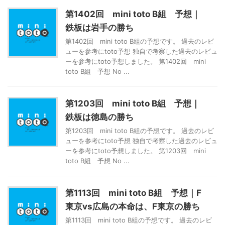
第1402回 mini toto B組 予想｜
鉄板は岩手の勝ち
第1402回 mini toto B組の予想です。 過去のレビ
ューを参考にtoto予想 独自で考察した過去のレビュ
ーを参考にtoto予想しました。 第1402回 mini
toto B組 予想 No ...
第1203回 mini toto B組 予想｜
鉄板は徳島の勝ち
第1203回 mini toto B組の予想です。 過去のレビ
ューを参考にtoto予想 独自で考察した過去のレビュ
ーを参考にtoto予想しました。 第1203回 mini
toto B組 予想 No ...
第1113回 mini toto B組 予想｜F
東京vs広島の本命は、F東京の勝ち
第1113回 mini toto B組の予想です。 過去のレビ