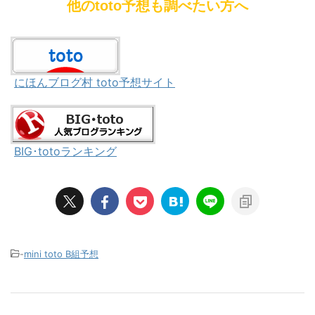
他のtoto予想も調べたい方へ
にほんブログ村 toto予想サイト
BIG･totoランキング
-
mini toto B組予想