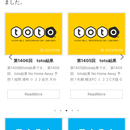
ました。
2023/11/6
2023/10/30
第1406回 toto結果
第1405回 toto結果
第1406回toto結果です。 第1406
第1405回toto結果です。 第1405
回 toto結果 No Home Away 予
回 toto結果 No Home Away 予
想 1 福岡 浦和 ０ ２ 2 金沢 大分
想 1 札幌 横浜FC １ ２ 2 C大阪 G
２ ３ 長崎 仙台 １ ０ 4 徳島 藤枝
大阪 １ ０ ３ 鹿島 浦和 ０ ２ 4 福
１ ２ 5 磐田 水戸 １ 6 いわき 山
岡 横浜FM ２ 5 FC東京 広島 １
ReadMore
ReadMore
形 ０ ２ 7 山口 町田 １ ０ ２ 8 群
０ 6 湘南 神戸 ２ 7 京都 新潟 １
馬 千葉 ０ ２ 9 岡山 秋田 １ ０ 10
０ ２ 8 柏 川崎F ２ 9 大分 秋田 １
東京V 栃木 １ 11 清水 大宮 １ 12
０ 10 清水 熊本 １ 11 仙台 山口
鹿児島 奈良 １ 13 琉球 富山 １ ０
１ ０ 12 山形 群馬 ０ ２ 13 岡山
今回の的中数 今シーズンの的中
栃木 ０ 今回の的中数 今シーズン
数 今シーズンの的中率 ７／13
の的中数 今シーズンの的中率 ８