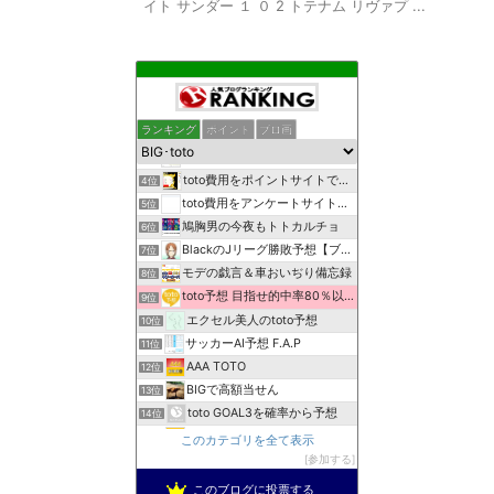
イト サンダー １ ０ 2 トテナム リヴァプ ...
ランキング
ポイント
ブロ画
【ｔｏｔｏ予想】僕の妄想ｔｏｔｏＬＩＦＥ
2位
toto予想 データと分析・・最後は運！
3位
toto費用をポイントサイトで稼ぐブログ
4位
toto費用をアンケートサイトで稼ぐブログ
5位
鳩胸男の今夜もトトカルチョ
6位
BlackのJリーグ勝敗予想【ブックメーカーで一攫千金】
7位
モデの戯言＆車おいぢり備忘録
8位
toto予想 目指せ的中率80％以上
9位
エクセル美人のtoto予想
10位
サッカーAI予想 F.A.P
11位
AAA TOTO
12位
BIGで高額当せん
13位
toto GOAL3を確率から予想
14位
低額当選なんかいらない！toto予想β
15位
このカテゴリを全て表示
ポイント懸賞Webゲーム生活日記
参加する
16位
このブログに投票する