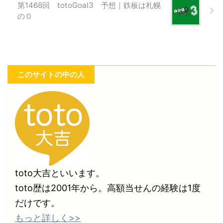
第1468回 totoGoal3 予想｜鉄板は札幌
の０
このサイトの中の人
toto大吉といいます。
toto歴は2001年から。高額当せんの経験は1度
だけです。
もっと詳しく>>