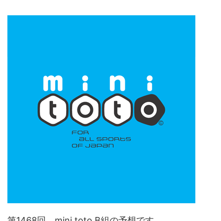
第1468回 mini toto B組の予想です。