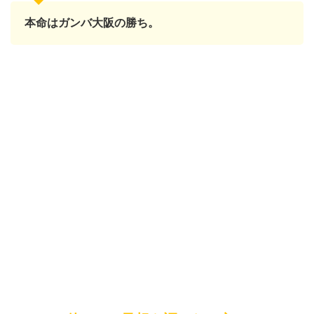
本命はガンバ大阪の勝ち。