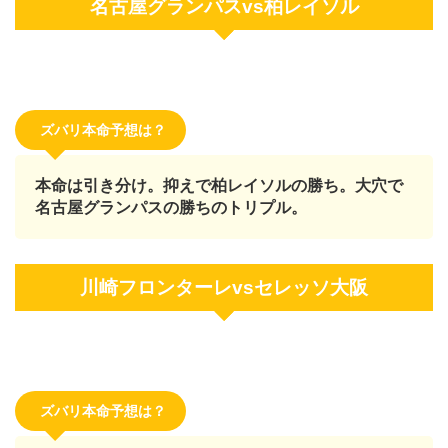
名古屋グランパスvs柏レイソル
ズバリ本命予想は？
本命は引き分け。抑えで柏レイソルの勝ち。大穴で
名古屋グランパスの勝ちのトリプル。
川崎フロンターレvsセレッソ大阪
ズバリ本命予想は？