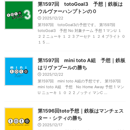
第1597回 totoGoal3 予想｜鉄板は
ウルヴァーハンプトンの０
2025/12/22
第1597回 totoGoal3の予想です。 第1597回
totoGoal3 予想 No 対象チーム 予想 1 マンU １
２ 2 ニューキ １ ２ 3 アーセナ １ ２ 4 ブライト ０
１ 5 ...
第1597回 mini toto A組 予想｜鉄板
はリヴァプールの勝ち
2025/12/22
第1597回 mini toto A組の予想です。 第1597回
mini toto A組 予想 No Home Away 予想 1 マン
U ニューキ １ ０ ２ 2 ノッティ マンC ...
第1596回toto予想｜鉄板はマンチェス
ター・シティの勝ち
2025/12/17