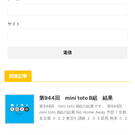
サイト
関連記事
第944回 mini toto B組 結果
第944回 mini toto B組の結果です。 第944回
mini toto B組の結果 No Home Away 予想 1 京都
名古屋 ０ ２ 2 東京V 讃岐 １ ０ 3 群馬 熊本 ０ ２
...