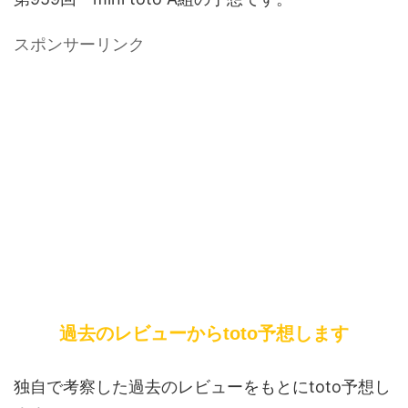
スポンサーリンク
過去のレビューからtoto予想します
独自で考察した過去のレビューをもとにtoto予想し