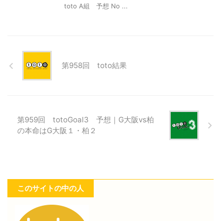
toto A組 予想 No ...
第958回 toto結果
第959回 totoGoal3 予想｜G大阪vs柏
の本命はG大阪１・柏２
このサイトの中の人