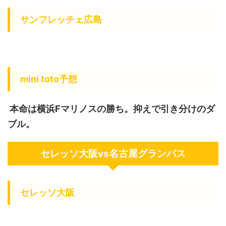
サンフレッチェ広島
mini toto予想
本命は横浜Fマリノスの勝ち。抑えで引き分けのダ
ブル。
セレッソ大阪vs名古屋グランパス
セレッソ大阪