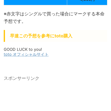
※
赤文字
はシングルで買った場合にマークする本命
予想です。
早速この予想を参考にtoto購入
GOOD LUCK to you!
toto オフィシャルサイト
スポンサーリンク