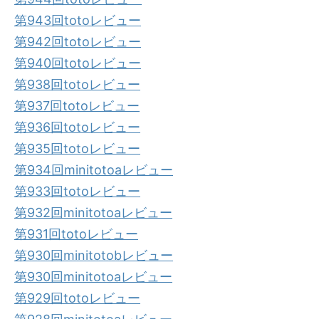
第943回totoレビュー
第942回totoレビュー
第940回totoレビュー
第938回totoレビュー
第937回totoレビュー
第936回totoレビュー
第935回totoレビュー
第934回minitotoaレビュー
第933回totoレビュー
第932回minitotoaレビュー
第931回totoレビュー
第930回minitotobレビュー
第930回minitotoaレビュー
第929回totoレビュー