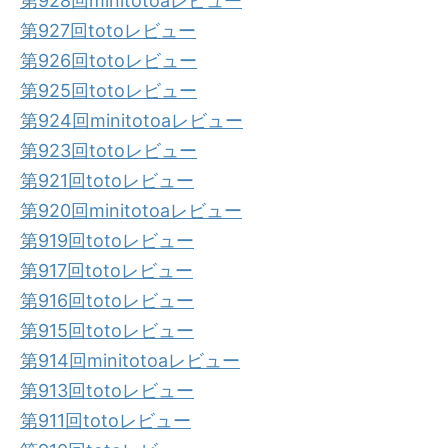
第928回minitotoaレビュー
第927回totoレビュー
第926回totoレビュー
第925回totoレビュー
第924回minitotoaレビュー
第923回totoレビュー
第921回totoレビュー
第920回minitotoaレビュー
第919回totoレビュー
第917回totoレビュー
第916回totoレビュー
第915回totoレビュー
第914回minitotoaレビュー
第913回totoレビュー
第911回totoレビュー