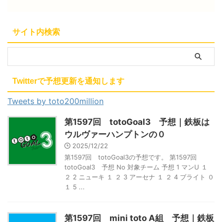
サイト内検索
Twitterで予想更新を通知します
Tweets by toto200million
第1597回 totoGoal3 予想｜鉄板は
ウルヴァーハンプトンの０
2025/12/22
第1597回 totoGoal3の予想です。 第1597回
totoGoal3 予想 No 対象チーム 予想 1 マンU １
２ 2 ニューキ １ ２ 3 アーセナ １ ２ 4 ブライト ０
１ 5 ...
第1597回 mini toto A組 予想｜鉄板