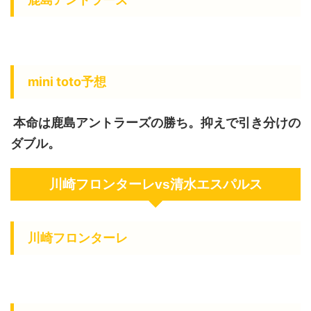
mini toto予想
本命は鹿島アントラーズの勝ち。抑えで引き分けの
ダブル。
川崎フロンターレvs清水エスパルス
川崎フロンターレ