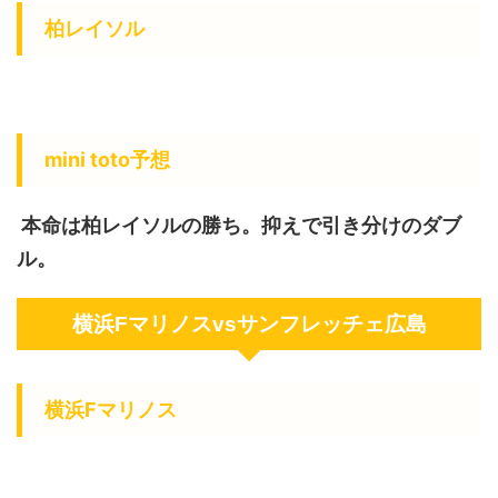
柏レイソル
mini toto予想
本命は柏レイソルの勝ち。抑えで引き分けのダブ
ル。
横浜Fマリノスvsサンフレッチェ広島
横浜Fマリノス