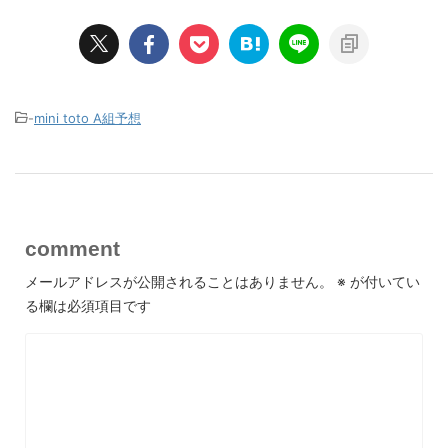
-
mini toto A組予想
comment
メールアドレスが公開されることはありません。
※
が付いてい
る欄は必須項目です