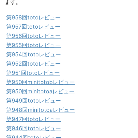
ます。
第958回totoレビュー
第957回totoレビュー
第956回totoレビュー
第955回totoレビュー
第954回totoレビュー
第952回totoレビュー
第951回totoレビュー
第950回minitotobレビュー
第950回minitotoaレビュー
第949回totoレビュー
第948回minitotoaレビュー
第947回totoレビュー
第946回totoレビュー
第944回totoレビュー