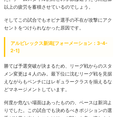
以上の疲労を蓄積させているのでしょう。
そしてこの試合でもオビナ選手の不在が攻撃にアク
セントをつけられなかった原因です。
アルビレックス新潟[フォーメーション：3-4-
2-1]
勝てば予選突破が決まるため、リーグ戦からのスタ
メン変更は４人のみ。最下位に沈むリーグ戦を見据
えながらもベンチにはレギュラークラスを揃えるな
どマネージメントしています。
何度か危ない場面はあったものの、ペースは新潟よ
りでした。この試合でも決めるべきポジションの選