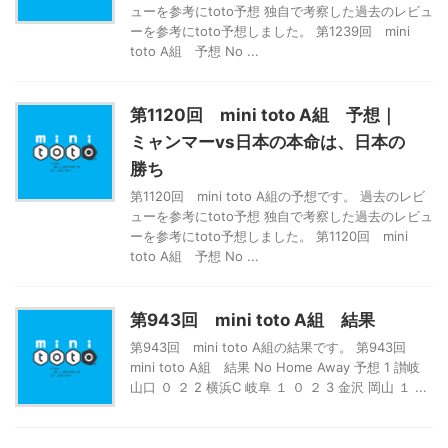
ューを参考にtoto予想 独自で考察した過去のレビュ
ーを参考にtoto予想しました。 第1239回 mini
toto A組 予想 No ...
第1120回 mini toto A組 予想｜
ミャンマーvs日本の本命は、日本の
勝ち
第1120回 mini toto A組の予想です。 過去のレビ
ューを参考にtoto予想 独自で考察した過去のレビュ
ーを参考にtoto予想しました。 第1120回 mini
toto A組 予想 No ...
第943回 mini toto A組 結果
第943回 mini toto A組の結果です。 第943回
mini toto A組 結果 No Home Away 予想 1 讃岐
山口 ０ ２ 2 横浜C 岐阜 １ ０ ２ 3 金沢 岡山 １ ...