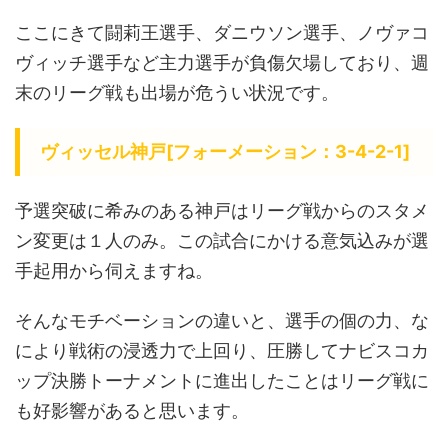
ここにきて闘莉王選手、ダニウソン選手、ノヴァコ
ヴィッチ選手など主力選手が負傷欠場しており、週
末のリーグ戦も出場が危うい状況です。
ヴィッセル神戸[フォーメーション：3-4-2-1]
予選突破に希みのある神戸はリーグ戦からのスタメ
ン変更は１人のみ。この試合にかける意気込みが選
手起用から伺えますね。
そんなモチベーションの違いと、選手の個の力、な
により戦術の浸透力で上回り、圧勝してナビスコカ
ップ決勝トーナメントに進出したことはリーグ戦に
も好影響があると思います。