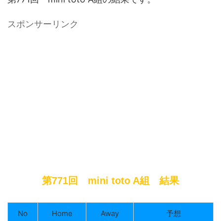
スポンサーリンク
第771回 mini toto A組 結果
No
Home
Away
予想