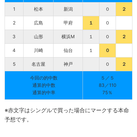
1
松本
新潟
０
２
2
広島
甲府
１
０
3
山形
横浜M
１
０
２
4
川崎
仙台
１
０
5
名古屋
神戸
０
２
今回の的中数
５／５
通算的中数
83／110
通算的中率
75％
※
赤文字
はシングルで買った場合にマークする本命
予想です。