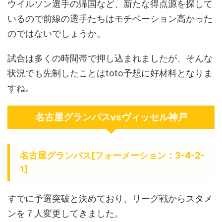
ウイルソン選手の帰国など、新たな得点源を探して
いるので前線の選手たちはモチベーション高かった
のではないでしょうか。
試合は多くの時間帯で押し込まれましたが、そんな
状況でも先制したことはtoto予想に好材料となりま
すね。
名古屋グランパスvsヴィッセル神戸
名古屋グランパス[フォーメーション：3-4-2-
1]
すでに予選突破と決めており、リーグ戦からスタメ
ンを７人変更してきました。