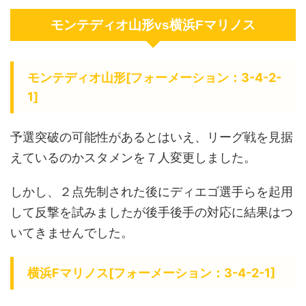
モンテディオ山形vs横浜Fマリノス
モンテディオ山形[フォーメーション：3-4-2-
1]
予選突破の可能性があるとはいえ、リーグ戦を見据
えているのかスタメンを７人変更しました。
しかし、２点先制された後にディエゴ選手らを起用
して反撃を試みましたが後手後手の対応に結果はつ
いてきませんでした。
横浜Fマリノス[フォーメーション：3-4-2-1]