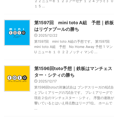
２ 2 ニューキ １ ２ 3 アーセナ １ ２ 4 ブライト ０
１ 5 ...
第1597回 mini toto A組 予想｜鉄板
はリヴァプールの勝ち
2025/12/22
第1597回 mini toto A組の予想です。 第1597回
mini toto A組 予想 No Home Away 予想 1 マン
U ニューキ １ ０ ２ 2 ノッティ マンC ...
第1596回toto予想｜鉄板はマンチェス
ター・シティの勝ち
2025/12/17
第1596回totoの対象試合は ブンデスリーガの6試合
とプレミアリーグの7試合です。 プレミアリーグで
現在２位のマンチェスター・シティ。 序盤の連敗が
響いているとはいえ得点数はリーグ1位。 ホームで
...