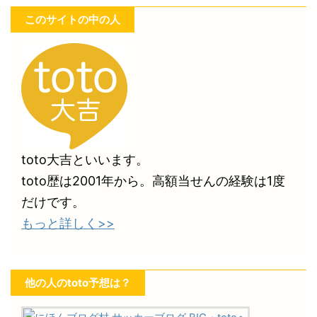
このサイトの中の人
toto大吉といいます。
toto歴は2001年から。高額当せんの経験は1度
だけです。
もっと詳しく>>
他の人のtoto予想は？