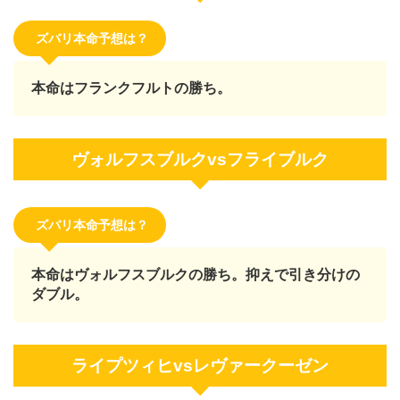
ズバリ本命予想は？
本命はフランクフルトの勝ち。
ヴォルフスブルクvsフライブルク
ズバリ本命予想は？
本命はヴォルフスブルクの勝ち。抑えで引き分けの
ダブル。
ライプツィヒvsレヴァークーゼン