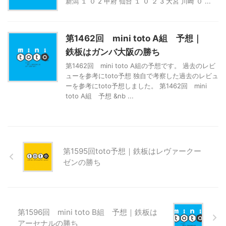
新潟 １ ０ 2 甲府 仙台 １ ０ ２ 3 大宮 川崎 ０ ...
第1462回 mini toto A組 予想｜
鉄板はガンバ大阪の勝ち
第1462回 mini toto A組の予想です。 過去のレビ
ューを参考にtoto予想 独自で考察した過去のレビュ
ーを参考にtoto予想しました。 第1462回 mini
toto A組 予想 &nb ...
第1595回toto予想｜鉄板はレヴァークー
ゼンの勝ち
第1596回 mini toto B組 予想｜鉄板は
アーセナルの勝ち