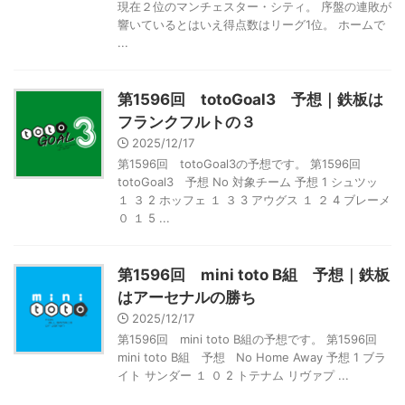
現在２位のマンチェスター・シティ。 序盤の連敗が
響いているとはいえ得点数はリーグ1位。 ホームで
...
第1596回 totoGoal3 予想｜鉄板は
フランクフルトの３
2025/12/17
第1596回 totoGoal3の予想です。 第1596回
totoGoal3 予想 No 対象チーム 予想 1 シュツッ
１ ３ 2 ホッフェ １ ３ 3 アウグス １ ２ 4 ブレーメ
０ １ 5 ...
第1596回 mini toto B組 予想｜鉄板
はアーセナルの勝ち
2025/12/17
第1596回 mini toto B組の予想です。 第1596回
mini toto B組 予想 No Home Away 予想 1 ブラ
イト サンダー １ ０ 2 トテナム リヴァプ ...