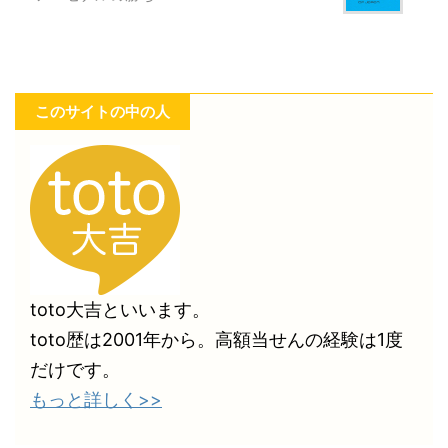
このサイトの中の人
toto大吉といいます。
toto歴は2001年から。高額当せんの経験は1度
だけです。
もっと詳しく>>