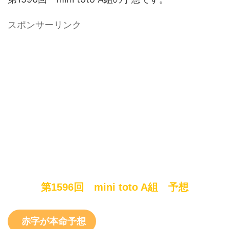
スポンサーリンク
第1596回 mini toto A組 予想
赤字が本命予想