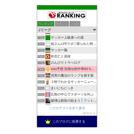
ランキング
ポイント
ブロ画
真上のブルー
71位
哲学がなければフットボールじゃない
72位
サッカー上級者への道
73位
祐さんLIFEラボ | 限られた時間を自分らしく生きる
74位
サッカー脳
75位
朴念仁と居候
76位
のんびりトラべログ
77位
toto予想 目指せ的中率80％以上
78位
現実の魔法のランプを探す旅
79位
３秒でわかるサッカーニュース速報
80位
まいにちにっき
81位
広島の中心でスポーツを叫ぶ
82位
破壊は創造の始まり | フットボールを広く愛するブログ
83位
サッカー愛好家によるtoto予想
84位
このカテゴリを全て表示
どるとんの副業奮闘記！＆観戦日記
参加する
85位
このブログに投票する