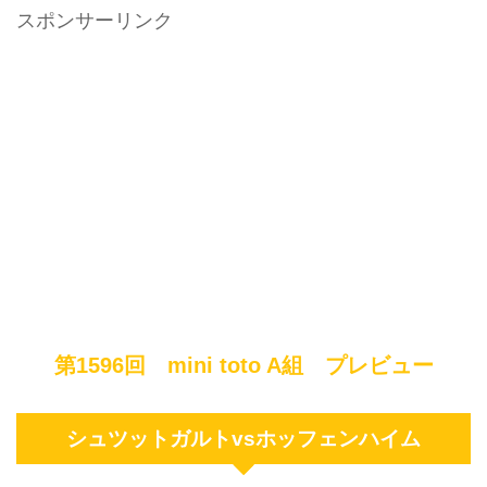
スポンサーリンク
第1596回 mini toto A組 プレビュー
シュツットガルトvsホッフェンハイム