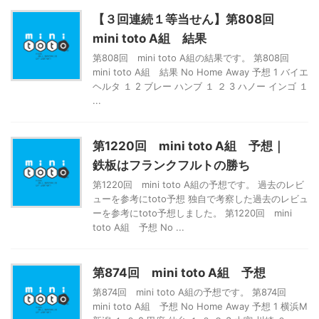
【３回連続１等当せん】第808回
mini toto A組 結果
第808回 mini toto A組の結果です。 第808回
mini toto A組 結果 No Home Away 予想 1 バイエ
ヘルタ １ 2 ブレー ハンブ １ ２ 3 ハノー インゴ １
...
第1220回 mini toto A組 予想｜
鉄板はフランクフルトの勝ち
第1220回 mini toto A組の予想です。 過去のレビ
ューを参考にtoto予想 独自で考察した過去のレビュ
ーを参考にtoto予想しました。 第1220回 mini
toto A組 予想 No ...
第874回 mini toto A組 予想
第874回 mini toto A組の予想です。 第874回
mini toto A組 予想 No Home Away 予想 1 横浜M