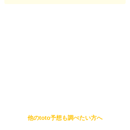
他のtoto予想も調べたい方へ