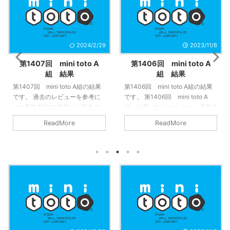
342／533 64％ 通算的中数 通算
／13 335／520 64％ 通算的中数
的中 ...
...
2024/2/29
2023/11/6
第1407回 mini toto A
第1406回 mini toto A
組 結果
組 結果
第1407回 mini toto A組の結果
第1406回 mini toto A組の結果
です。 過去のレビューを参考に
です。 第1406回 mini toto A
toto予想 独自で考察した過去のレ
組 結果 No Home Away 予想 1
ビューを参考にtoto予想しまし
福岡 浦和 １ ０ ２ 2 金沢 大分 ０
ReadMore
ReadMore
た。 第1407回 mini toto A組
２ 3 長崎 仙台 １ ０ 4 徳島 藤枝
結果 No Home Away 予想 1 札
１ ２ 5 磐田 水戸 １ ０ 今回の的
幌 広島 ０ ２ 2 湘南 名古屋 １ ０
中数 今シーズンの的中数 今シー
２ 3 鹿島 柏 ０ ２ 4 鳥栖 横浜FC
ズンの的中率 ４／５ 178／235
１ ０ 5 G大阪 福岡 ０ ２ 今回の的
76％ 通算的中数 通算的中率
中数 今シーズンの的中数 今シー
2194／2820 78％ 第1406回
ズンの的中率 ４／５ 182／240
mini toto A組 レビュー アビス
76％ 通算的中数 通算的中率
パ福岡vs浦和レッズ ツエーゲン
2198／2825 78％ [ ...
金沢vs大分トリ ...