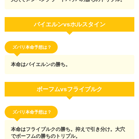
バイエルンvsホルスタイン
ズバリ本命予想は？
本命はバイエルンの勝ち。
ボーフムvsフライブルク
ズバリ本命予想は？
本命はフライブルクの勝ち。抑えで引き分け。大穴
でボーフムの勝ちのトリプル。