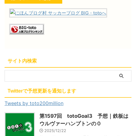
サイト内検索
Twitterで予想更新を通知します
Tweets by toto200million
第1597回 totoGoal3 予想｜鉄板は
ウルヴァーハンプトンの０
2025/12/22