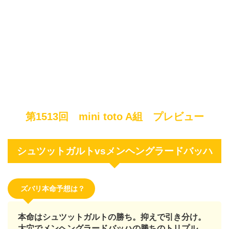
第1513回 mini toto A組 プレビュー
シュツットガルトvsメンヘングラードバッハ
ズバリ本命予想は？
本命はシュツットガルトの勝ち。抑えで引き分け。
大穴でメンヘングラードバッハの勝ちのトリプル。