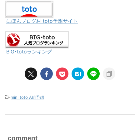
にほんブログ村 toto予想サイト
BIG･totoランキング
-
mini toto A組予想
comment