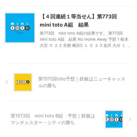
【４回連続１等当せん】第773回
mini toto A組 結果
第773回 mini toto A組の結果です。 第773回
mini toto A組 結果 No Home Away 予想 1 栃木
大宮 ０ ２ 2 京都 横浜C １ ０ ２ 3 金沢 大分 １ ...
第1511回toto予想｜鉄板はニューキャッス
ルの勝ち
第1513回 mini toto B組 予想｜鉄板は
マンチェスター・シティの勝ち