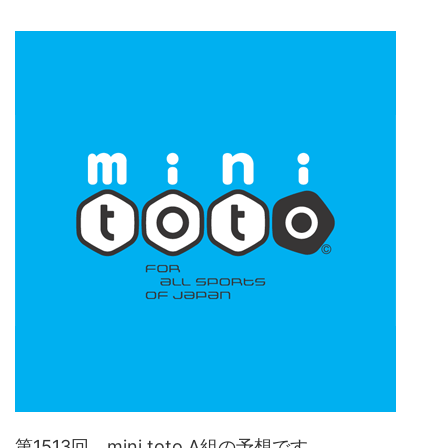
第1513回 mini toto A組の予想です。