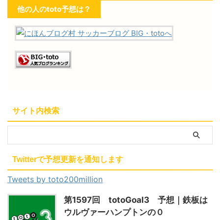
他の人のtoto予想は？
サイト内検索
Twitterで予想更新を通知します
Tweets by toto200million
第1597回 totoGoal3 予想｜鉄板は
ウルヴァーハンプトンの０