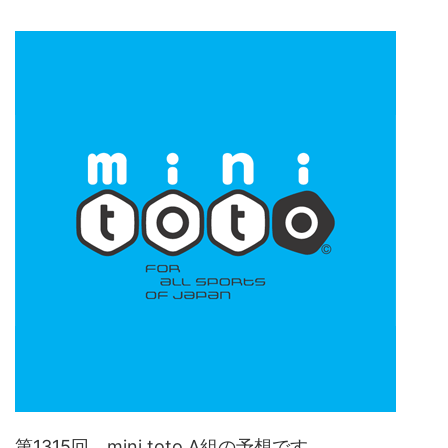
第1315回 mini toto A組の予想です。