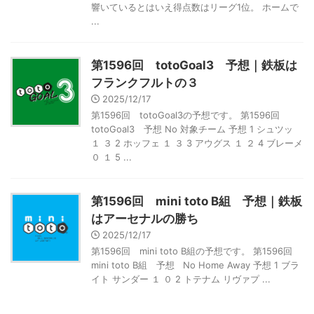
響いているとはいえ得点数はリーグ1位。 ホームで
...
第1596回 totoGoal3 予想｜鉄板は
フランクフルトの３
2025/12/17
第1596回 totoGoal3の予想です。 第1596回
totoGoal3 予想 No 対象チーム 予想 1 シュツッ
１ ３ 2 ホッフェ １ ３ 3 アウグス １ ２ 4 ブレーメ
０ １ 5 ...
第1596回 mini toto B組 予想｜鉄板
はアーセナルの勝ち
2025/12/17
第1596回 mini toto B組の予想です。 第1596回
mini toto B組 予想 No Home Away 予想 1 ブラ
イト サンダー １ ０ 2 トテナム リヴァプ ...