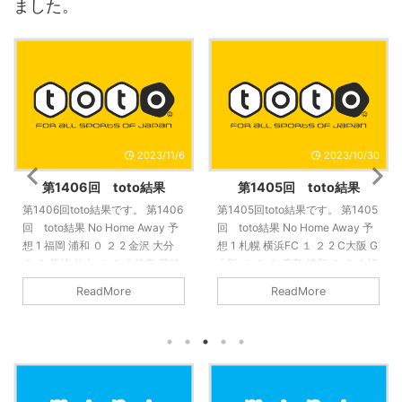
ました。
2023/11/6
2023/10/30
第1406回 toto結果
第1405回 toto結果
第1406回toto結果です。 第1406
第1405回toto結果です。 第1405
回 toto結果 No Home Away 予
回 toto結果 No Home Away 予
想 1 福岡 浦和 ０ ２ 2 金沢 大分
想 1 札幌 横浜FC １ ２ 2 C大阪 G
２ ３ 長崎 仙台 １ ０ 4 徳島 藤枝
大阪 １ ０ ３ 鹿島 浦和 ０ ２ 4 福
１ ２ 5 磐田 水戸 １ 6 いわき 山
岡 横浜FM ２ 5 FC東京 広島 １
ReadMore
ReadMore
形 ０ ２ 7 山口 町田 １ ０ ２ 8 群
０ 6 湘南 神戸 ２ 7 京都 新潟 １
馬 千葉 ０ ２ 9 岡山 秋田 １ ０ 10
０ ２ 8 柏 川崎F ２ 9 大分 秋田 １
東京V 栃木 １ 11 清水 大宮 １ 12
０ 10 清水 熊本 １ 11 仙台 山口
鹿児島 奈良 １ 13 琉球 富山 １ ０
１ ０ 12 山形 群馬 ０ ２ 13 岡山
今回の的中数 今シーズンの的中
栃木 ０ 今回の的中数 今シーズン
数 今シーズンの的中率 ７／13
の的中数 今シーズンの的中率 ８