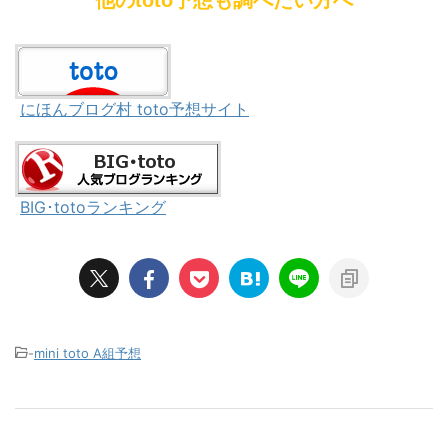
にほんブログ村 toto予想サイト
BIG･totoランキング
-
mini toto A組予想