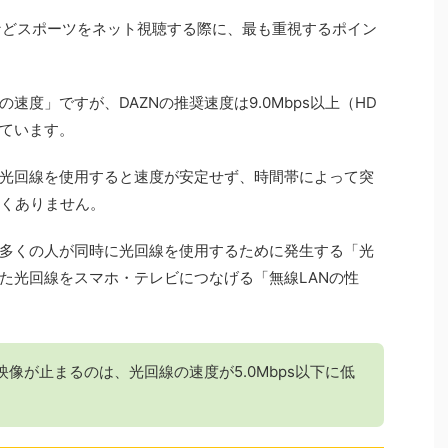
球などスポーツをネット視聴する際に、最も重視するポイン
度」ですが、DAZNの推奨速度は9.0Mbps以上（HD
ています。
光回線を使用すると速度が安定せず、時間帯によって突
なくありません。
多くの人が同時に光回線を使用するために発生する「光
た光回線をスマホ・テレビにつなげる「無線LANの性
像が止まるのは、光回線の速度が5.0Mbps以下に低
。