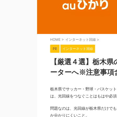
HOME
>
インターネット回線
>
インターネット回線
【厳選４選】栃木県
ーターへ※注意事項
栃木県でサッカー・野球・バスケット
は、光回線をつなぐことはもはや必須
問題なのは、光回線が栃木県だけでも
か分かりにくいこと。