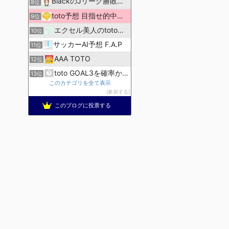
BlackのJリーグ勝敗予想【ブックメーカーで一攫千金】
8位
toto予想 目指せ的中率80％以上
9位
エクセル美人のtoto予想
10位
サッカーAI予想 F.A.P
11位
AAA TOTO
12位
toto GOAL3を確率から予想
13位
このカテゴリを全て表示
低額当選なんかいらない！toto予想β
14位
参加する
ポイント懸賞Webゲーム生活日記
15位
このブログに投票する
トトルンデス 〜お気楽toto予想〜
16位