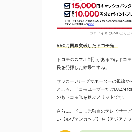
プロバイダにGMOとくとく
550万回線突破したドコモ光。
ドコモのスマホ割引があるのはドコモ
長を発揮した結果ですね。
サッカーJリーグサポーターの視線から
ところ、ドコモユーザーだけDAZN fo
のもドコモ光を選ぶメリットです。
さらに、ドコモ光独自のテレビサービス「
い【ルヴァンカップ】や【アジアチャ