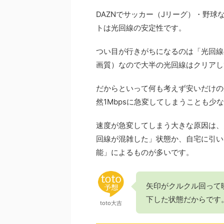
DAZNでサッカー（Jリーグ）・野
トは光回線の安定性です。
つい目が行きがちになるのは「光回線の速
画質）なので大半の光回線はクリアし
だからといって何も考えず安いだけの
然1Mbpsに急変してしまうことも少
速度が急変してしまう大きな原因は、
回線が混雑した」状態か、自宅に引い
能」によるものが多いです。
矢印がクルクル回って映
下した状態だからです
toto大吉