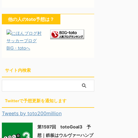
他の人のtoto予想は？
サイト内検索
Twitterで予想更新を通知します
Tweets by toto200million
第1597回 totoGoal3 予
想｜鉄板はウルヴァーハンプ