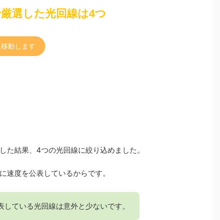
厳選した光回線は4つ
に移動します
した結果、4つの光回線に絞り込めました。
に速度を公表しているからです。
表している光回線は意外と少ないです。