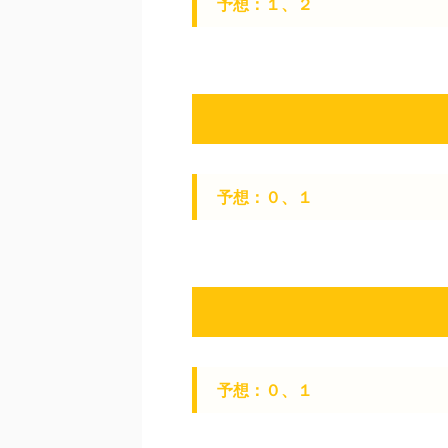
予想：１、２
予想：０、１
予想：０、１