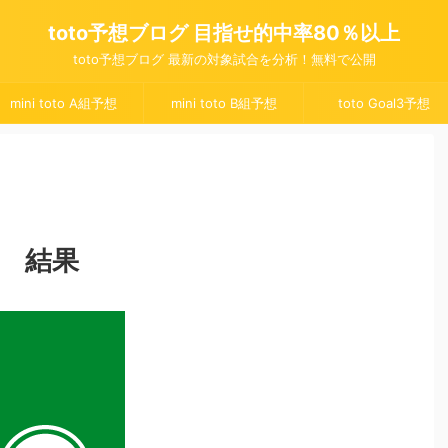
toto予想ブログ 目指せ的中率80％以上
toto予想ブログ 最新の対象試合を分析！無料で公開
mini toto A組予想
mini toto B組予想
toto Goal3予想
l3 結果