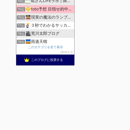
祐さんLIFEラボ | 限られた時間を自分らしく生きる
74位
toto予想 目指せ的中率80％以上
75位
現実の魔法のランプを探す旅
76位
３秒でわかるサッカーニュース速報
77位
荒川太郎ブログ
78位
雨過天晴
79位
このカテゴリを全て表示
広島の中心でスポーツを叫ぶ
80位
参加する
まいにちにっき
81位
このブログに投票する
静岡在住フロサポのサッカーブログ
82位