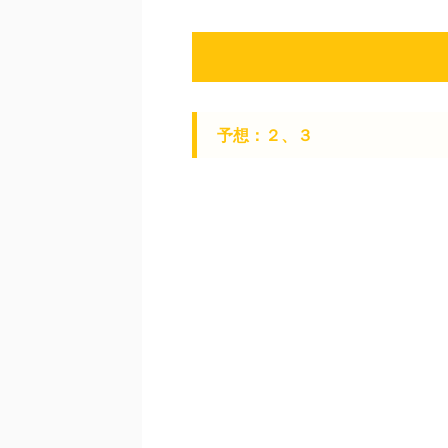
予想：２、３