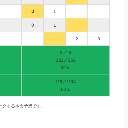
０
１
０
１
２
３
３／６
222／366
61％
719／1194
60％
ークする本命予想です。