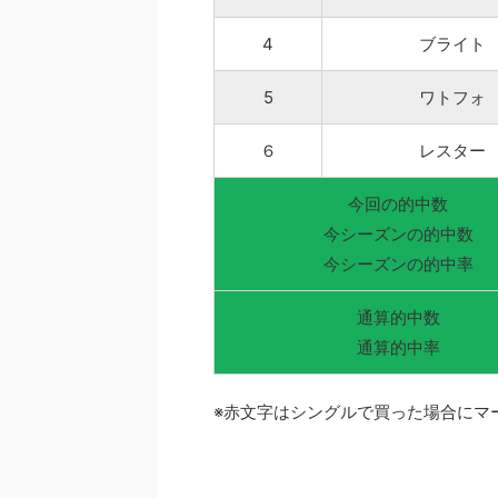
4
ブライト
5
ワトフォ
６
レスター
今回の的中数
今シーズンの的中数
今シーズンの的中率
通算的中数
通算的中率
※
赤文字
はシングルで買った場合にマ