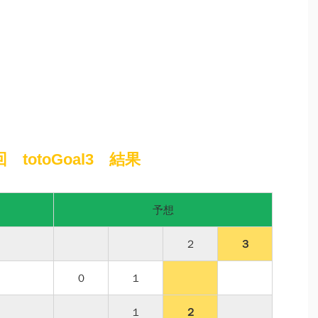
回 totoGoal3 結果
予想
２
３
０
１
１
２