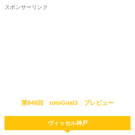
スポンサーリンク
第848回 totoGoal3 プレビュー
ヴィッセル神戸