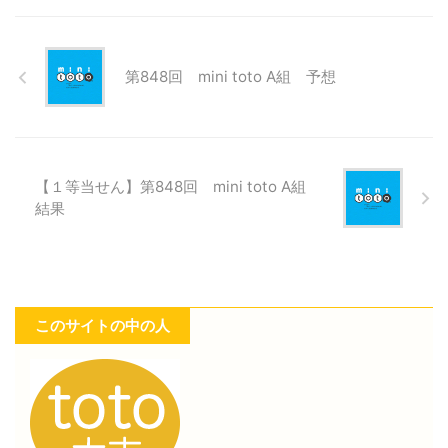
第848回 mini toto A組 予想
【１等当せん】第848回 mini toto A組
結果
このサイトの中の人