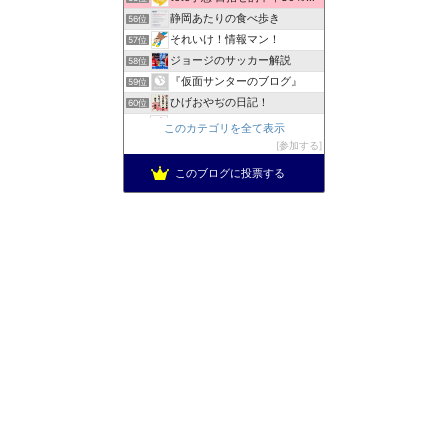
静岡あたりの食べ歩き
56位
それいけ！情報マン！
57位
ジョージのサッカー解説
58位
『仮面サンターのブログ』
59位
ひげおやぢの日記！
60位
愛ＬＯＶＥジャイアンツ
61位
このカテゴリを全て表示
狂おしいほど愛しい サッカー観戦ブログ
参加する
62位
このブログに投票する