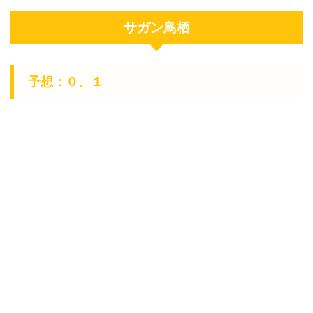
サガン鳥栖
予想：０、１