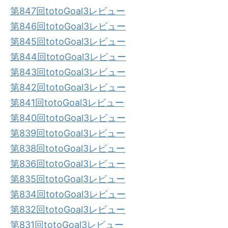
第847回totoGoal3レビュー
第846回totoGoal3レビュー
第845回totoGoal3レビュー
第844回totoGoal3レビュー
第843回totoGoal3レビュー
第842回totoGoal3レビュー
第841回totoGoal3レビュー
第840回totoGoal3レビュー
第839回totoGoal3レビュー
第838回totoGoal3レビュー
第836回totoGoal3レビュー
第835回totoGoal3レビュー
第834回totoGoal3レビュー
第832回totoGoal3レビュー
第831回totoGoal3レビュー