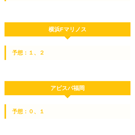
横浜Fマリノス
予想：１、２
アビスパ福岡
予想：０、１