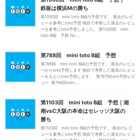
鉄板は横浜Mの勝ち
第1330回 mini toto B組の予想です。 過去のレビ
ューを参考にtoto予想 独自で考察した過去のレビュ
ーを参考にtoto予想しました。 第1330回 mini
toto B組 予想 No ...
第788回 mini toto B組 予想
第788回 mini toto B組の予想です。 過去のレビュ
ーからtoto予想します 独自で考察した過去のレビュ
ーをもとにtoto予想します。 第787回toto予想レビ
ュー 第786回mini ...
第1103回 mini toto B組 予想｜湘
南vsC大阪の本命はセレッソ大阪の
勝ち
第1103回 mini toto B組の予想です。 過去のレビ
ューを参考にtoto予想 独自で考察した過去のレビュ