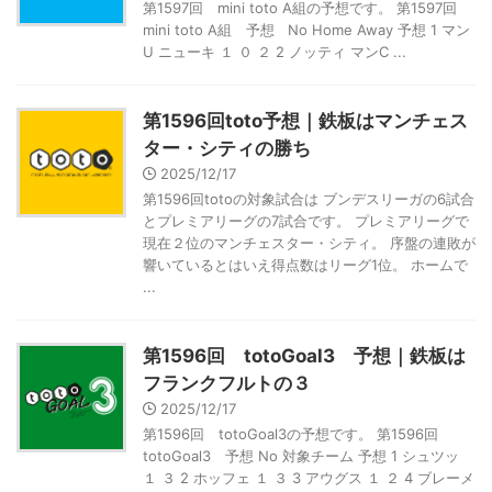
第1597回 mini toto A組の予想です。 第1597回
mini toto A組 予想 No Home Away 予想 1 マン
U ニューキ １ ０ ２ 2 ノッティ マンC ...
第1596回toto予想｜鉄板はマンチェス
ター・シティの勝ち
2025/12/17
第1596回totoの対象試合は ブンデスリーガの6試合
とプレミアリーグの7試合です。 プレミアリーグで
現在２位のマンチェスター・シティ。 序盤の連敗が
響いているとはいえ得点数はリーグ1位。 ホームで
...
第1596回 totoGoal3 予想｜鉄板は
フランクフルトの３
2025/12/17
第1596回 totoGoal3の予想です。 第1596回
totoGoal3 予想 No 対象チーム 予想 1 シュツッ
１ ３ 2 ホッフェ １ ３ 3 アウグス １ ２ 4 ブレーメ