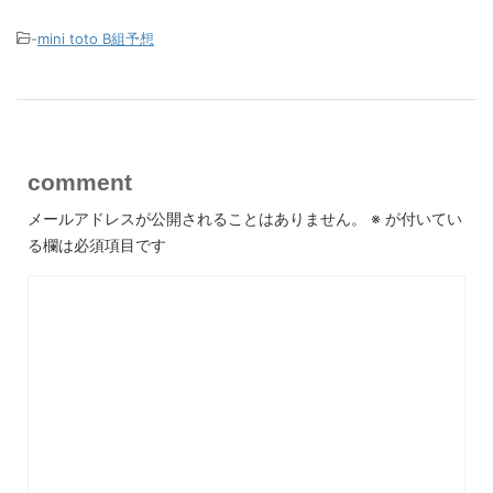
-
mini toto B組予想
comment
メールアドレスが公開されることはありません。
※
が付いてい
る欄は必須項目です