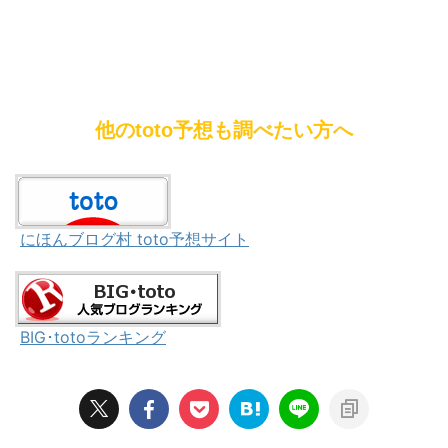
他のtoto予想も調べたい方へ
にほんブログ村 toto予想サイト
BIG･totoランキング