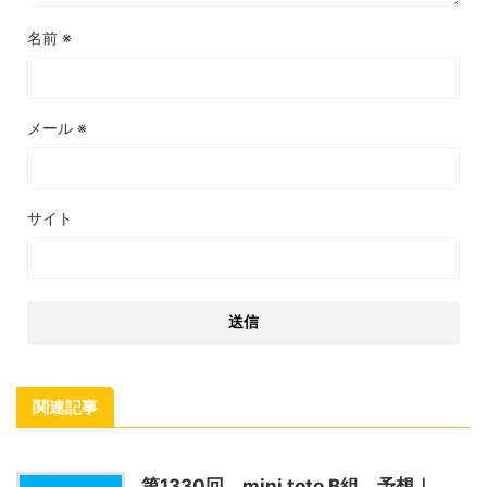
名前
※
メール
※
サイト
関連記事
第1330回 mini toto B組 予想｜