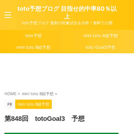
toto予想ブログ 目指せ的中率80％以
上
toto予想ブログ 最新の対象試合を分析！無料で公開
toto予想
mini toto A組予想
mini toto B組予想
toto Goal3予想
HOME
>
mini toto B組予想
>
mini toto B組予想
第848回 totoGoal3 予想