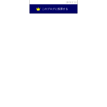
サッカー愛好家によるtoto予想
参加する
17位
このブログに投票する