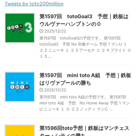
Tweets by toto200million
第1597回 totoGoal3 予想｜鉄板は
ウルヴァーハンプトンの０
2025/12/22
第1597回 totoGoal3の予想です。 第1597回
totoGoal3 予想 No 対象チーム 予想 1 マンU １
２ 2 ニューキ １ ２ 3 アーセナ １ ２ 4 ブライト ０
１ 5 ...
第1597回 mini toto A組 予想｜鉄板
はリヴァプールの勝ち
2025/12/22
第1597回 mini toto A組の予想です。 第1597回
mini toto A組 予想 No Home Away 予想 1 マン
U ニューキ １ ０ ２ 2 ノッティ マンC ...
第1596回toto予想｜鉄板はマンチェス
ター・シティの勝ち