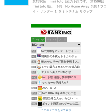
第1596回 mini toto B組の予想です。 第1596回
mini toto B組 予想 No Home Away 予想 1 ブラ
イト サンダー １ ０ 2 トテナム リヴァプ ...
ランキング
ポイント
ブロ画
toto予想 データと分析・・最後は運！
3位
【ｔｏｔｏ予想】僕の妄想ｔｏｔｏＬＩＦＥ
4位
toto費用をアンケートサイトで稼ぐブログ
5位
鳩胸男の今夜もトトカルチョ
6位
BlackのJリーグ勝敗予想【ブックメーカーで一攫千金】
7位
モデの戯言＆車おいぢり備忘録
8位
エクセル美人のtoto予想
9位
toto予想 目指せ的中率80％以上
10位
サッカーAI予想 F.A.P
11位
AAA TOTO
12位
toto GOAL3を確率から予想
13位
低額当選なんかいらない！toto予想β
14位
ポイント懸賞Webゲーム生活日記
15位
トトルンデス 〜お気楽toto予想〜
16位
このカテゴリを全て表示