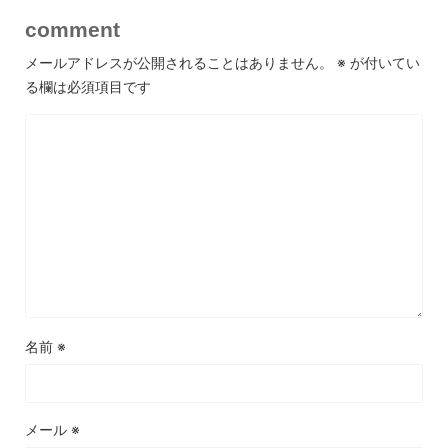
comment
メールアドレスが公開されることはありません。
※
が付いてい
る欄は必須項目です
名前
※
メール
※