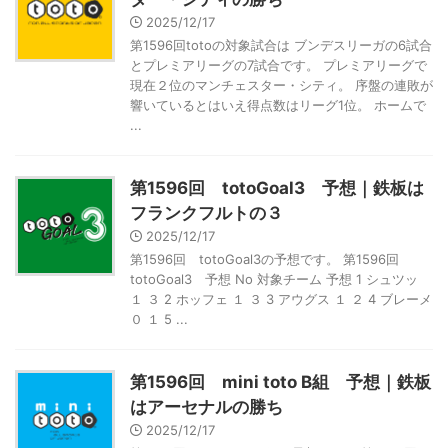
2025/12/17
第1596回totoの対象試合は ブンデスリーガの6試合
とプレミアリーグの7試合です。 プレミアリーグで
現在２位のマンチェスター・シティ。 序盤の連敗が
響いているとはいえ得点数はリーグ1位。 ホームで
...
第1596回 totoGoal3 予想｜鉄板は
フランクフルトの３
2025/12/17
第1596回 totoGoal3の予想です。 第1596回
totoGoal3 予想 No 対象チーム 予想 1 シュツッ
１ ３ 2 ホッフェ １ ３ 3 アウグス １ ２ 4 ブレーメ
０ １ 5 ...
第1596回 mini toto B組 予想｜鉄板
はアーセナルの勝ち
2025/12/17