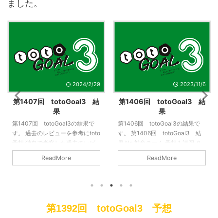
ました。
2024/2/29
2023/11/6
第1407回 totoGoal3 結
第1406回 totoGoal3 結
果
果
第1407回 totoGoal3の結果で
第1406回 totoGoal3の結果で
す。 過去のレビューを参考にtoto
す。 第1406回 totoGoal3 結
予想 独自で考察した過去のレビ
果 No 対象チーム 予想 1 福岡 ０
ューを参考にtoto予想しました。
１ 2 浦和 ０ １ 3 金沢 １ ３ 4 大
ReadMore
ReadMore
第1407回 totoGoal3 結果 No
分 ２ ３ 5 長崎 １ ２ ６ 仙台 １ ２
対象チーム 予想 1 札幌 １ ２ 2 広
今回の的中数 今シーズンの的中
島 ２ ３ 3 鹿島 ０ １ 4 柏 ０ １ 5
数 今シーズンの的中率 ４／６
鳥栖 １ ２ ６ 横浜FC １ ２ 今回の
184／306 60％ 通算的中数 通算
的中数 今シーズンの的中数 今シ
的中率 2148／3492 62％ 第
第1392回 totoGoal3 予想
ーズンの的中率 ３／６ 187／312
1406回 totoGoal3 レビュー