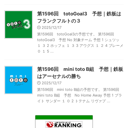
第1596回 totoGoal3 予想｜鉄板は
フランクフルトの３
2025/12/17
第1596回 totoGoal3の予想です。 第1596回
totoGoal3 予想 No 対象チーム 予想 1 シュツッ
１ ３ 2 ホッフェ １ ３ 3 アウグス １ ２ 4 ブレーメ
０ １ 5 ...
第1596回 mini toto B組 予想｜鉄板
はアーセナルの勝ち
2025/12/17
第1596回 mini toto B組の予想です。 第1596回
mini toto B組 予想 No Home Away 予想 1 ブラ
イト サンダー １ ０ 2 トテナム リヴァプ ...