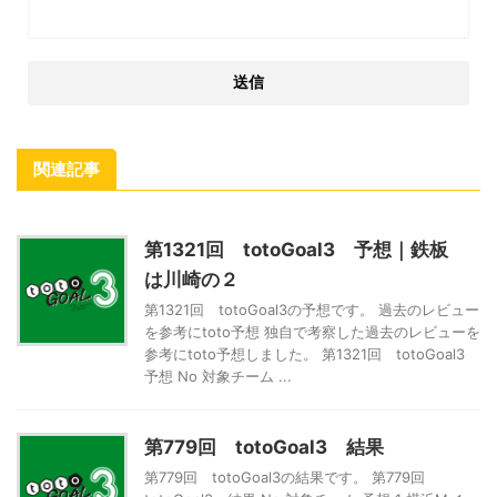
関連記事
第1321回 totoGoal3 予想｜鉄板
は川崎の２
第1321回 totoGoal3の予想です。 過去のレビュー
を参考にtoto予想 独自で考察した過去のレビューを
参考にtoto予想しました。 第1321回 totoGoal3
予想 No 対象チーム ...
第779回 totoGoal3 結果
第779回 totoGoal3の結果です。 第779回