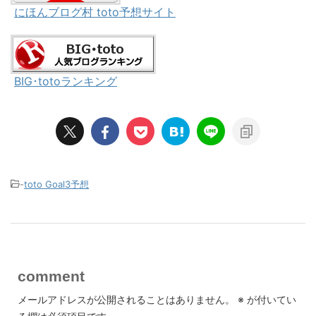
にほんブログ村 toto予想サイト
BIG･totoランキング
-
toto Goal3予想
comment
メールアドレスが公開されることはありません。
※
が付いてい