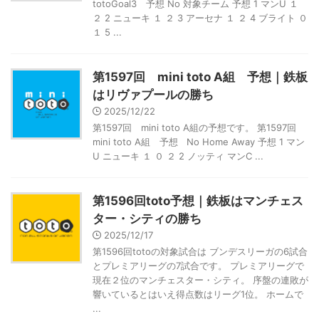
totoGoal3 予想 No 対象チーム 予想 1 マンU １
２ 2 ニューキ １ ２ 3 アーセナ １ ２ 4 ブライト ０
１ 5 ...
第1597回 mini toto A組 予想｜鉄板
はリヴァプールの勝ち
2025/12/22
第1597回 mini toto A組の予想です。 第1597回
mini toto A組 予想 No Home Away 予想 1 マン
U ニューキ １ ０ ２ 2 ノッティ マンC ...
第1596回toto予想｜鉄板はマンチェス
ター・シティの勝ち
2025/12/17
第1596回totoの対象試合は ブンデスリーガの6試合
とプレミアリーグの7試合です。 プレミアリーグで
現在２位のマンチェスター・シティ。 序盤の連敗が
響いているとはいえ得点数はリーグ1位。 ホームで
...