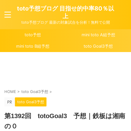
toto予想ブログ 目指せ的中率80％以
上
toto予想ブログ 最新の対象試合を分析！無料で公開
toto予想
mini toto A組予想
mini toto B組予想
toto Goal3予想
HOME
>
toto Goal3予想
>
toto Goal3予想
第1392回 totoGoal3 予想｜鉄板は湘南
の０