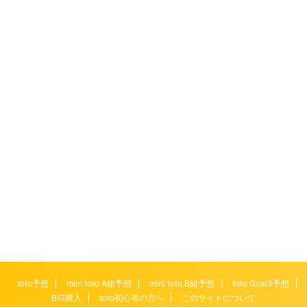
toto予想
mini toto A組予想
mini toto B組予想
toto Goal3予想
BIG購入
toto初心者の方へ
このサイトについて