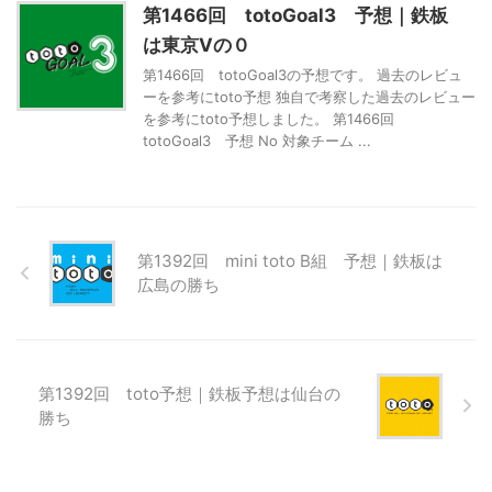
第1466回 totoGoal3 予想｜鉄板
は東京Vの０
第1466回 totoGoal3の予想です。 過去のレビュ
ーを参考にtoto予想 独自で考察した過去のレビュー
を参考にtoto予想しました。 第1466回
totoGoal3 予想 No 対象チーム ...
第1392回 mini toto B組 予想｜鉄板は
広島の勝ち
第1392回 toto予想｜鉄板予想は仙台の
勝ち