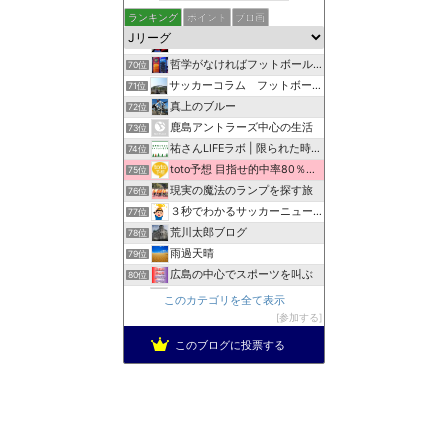
ランキング
ポイント
ブロ画
松本山雅に爆念を送るブログ
68位
H.A.R.E.ism[ハレイズム]
69位
哲学がなければフットボールじゃない
70位
サッカーコラム フットボールカレッジ
71位
真上のブルー
72位
鹿島アントラーズ中心の生活
73位
祐さんLIFEラボ | 限られた時間を自分らしく生きる
74位
toto予想 目指せ的中率80％以上
75位
現実の魔法のランプを探す旅
76位
３秒でわかるサッカーニュース速報
77位
荒川太郎ブログ
78位
雨過天晴
79位
広島の中心でスポーツを叫ぶ
80位
まいにちにっき
81位
このカテゴリを全て表示
静岡在住フロサポのサッカーブログ
参加する
82位
このブログに投票する