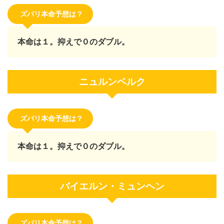
ズバリ本命予想は？
本命は１。抑えで０のダブル。
ニュルンベルク
ズバリ本命予想は？
本命は１。抑えで０のダブル。
バイエルン・ミュンヘン
ズバリ本命予想は？