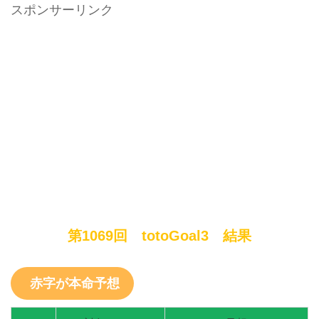
スポンサーリンク
第1069回 totoGoal3 結果
赤字が本命予想