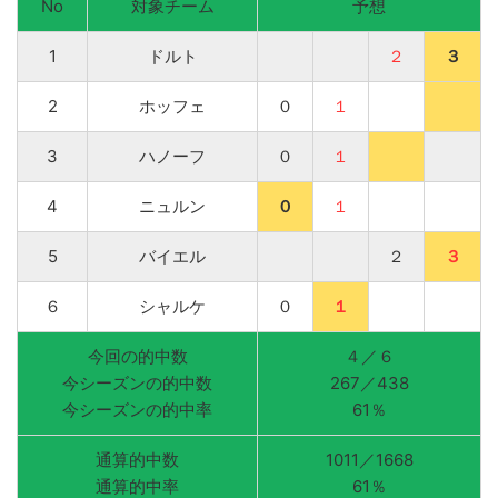
No
対象チーム
予想
1
ドルト
２
３
2
ホッフェ
０
１
3
ハノーフ
０
１
4
ニュルン
０
１
5
バイエル
２
３
６
シャルケ
０
１
今回の的中数
４／６
今シーズンの的中数
267／438
今シーズンの的中率
61％
通算的中数
1011／1668
通算的中率
61％