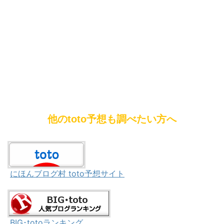
他のtoto予想も調べたい方へ
にほんブログ村 toto予想サイト
BIG･totoランキング