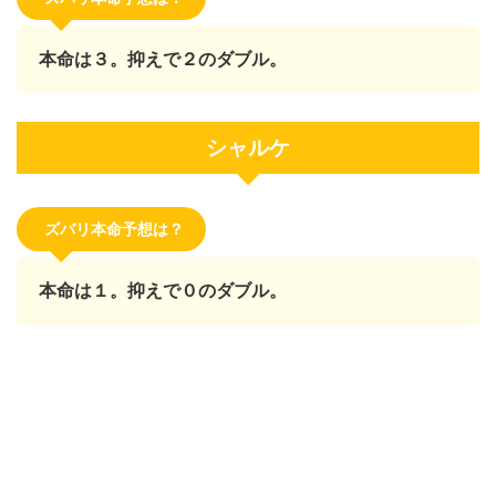
本命は３。抑えで２のダブル。
シャルケ
ズバリ本命予想は？
本命は１。抑えで０のダブル。