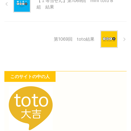
【１等当せん】第1069回 mini toto B
組 結果
第1069回 toto結果
このサイトの中の人