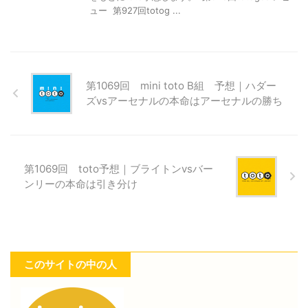
ュー 第927回totog ...
第1069回 mini toto B組 予想｜ハダー
ズvsアーセナルの本命はアーセナルの勝ち
第1069回 toto予想｜ブライトンvsバー
ンリーの本命は引き分け
このサイトの中の人