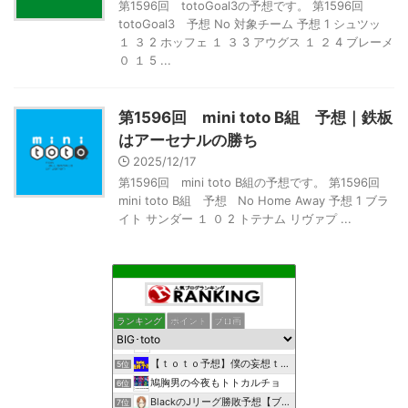
第1596回 totoGoal3の予想です。 第1596回
totoGoal3 予想 No 対象チーム 予想 1 シュツッ
１ ３ 2 ホッフェ １ ３ 3 アウグス １ ２ 4 ブレーメ
０ １ 5 ...
第1596回 mini toto B組 予想｜鉄板
はアーセナルの勝ち
2025/12/17
第1596回 mini toto B組の予想です。 第1596回
mini toto B組 予想 No Home Away 予想 1 ブラ
イト サンダー １ ０ 2 トテナム リヴァプ ...
ランキング
ポイント
ブロ画
toto予想 データと分析・・最後は運！
3位
toto費用をアンケートサイトで稼ぐブログ
4位
【ｔｏｔｏ予想】僕の妄想ｔｏｔｏＬＩＦＥ
5位
鳩胸男の今夜もトトカルチョ
6位
BlackのJリーグ勝敗予想【ブックメーカーで一攫千金】
7位