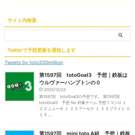
サイト内検索
Twitterで予想更新を通知します
Tweets by toto200million
第1597回 totoGoal3 予想｜鉄板は
ウルヴァーハンプトンの０
2025/12/22
第1597回 totoGoal3の予想です。 第1597回
totoGoal3 予想 No 対象チーム 予想 1 マンU １
２ 2 ニューキ １ ２ 3 アーセナ １ ２ 4 ブライト ０
１ 5 ...
第1597回 mini toto A組 予想｜鉄板