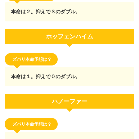
本命は２。抑えで３のダブル。
ホッフェンハイム
ズバリ本命予想は？
本命は１。抑えで０のダブル。
ハノーファー
ズバリ本命予想は？