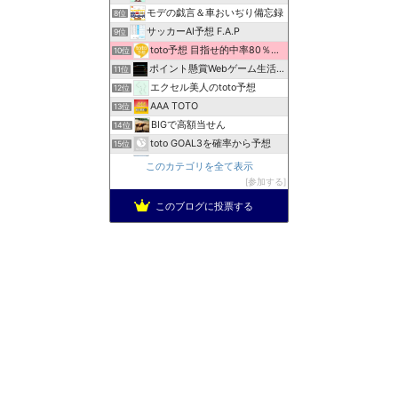
モデの戯言＆車おいぢり備忘録
8位
サッカーAI予想 F.A.P
9位
toto予想 目指せ的中率80％以上
10位
ポイント懸賞Webゲーム生活日記
11位
エクセル美人のtoto予想
12位
AAA TOTO
13位
BIGで高額当せん
14位
toto GOAL3を確率から予想
15位
トトルンデス 〜お気楽toto予想〜
16位
このカテゴリを全て表示
競馬(単複)でまずは時計を買うblog
参加する
17位
このブログに投票する