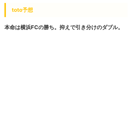
toto予想
本命は横浜FCの勝ち。抑えで引き分けのダブル。