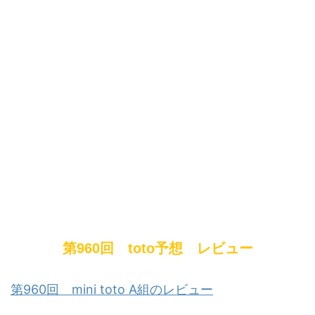
第960回 toto予想 レビュー
第960回 mini toto A組のレビュー