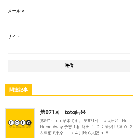
メール
※
サイト
関連記事
第971回 toto結果
第971回toto結果です。 第971回 toto結果 No
Home Away 予想 1 柏 磐田 １ ２ 2 新潟 甲府 ０ ２
3 鳥栖 F東京 １ ０ 4 川崎 G大阪 １ 5 ...