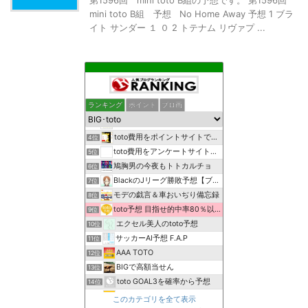
第1596回 mini toto B組の予想です。 第1596回
mini toto B組 予想 No Home Away 予想 1 ブラ
イト サンダー １ ０ 2 トテナム リヴァプ ...
ランキング
ポイント
ブロ画
【ｔｏｔｏ予想】僕の妄想ｔｏｔｏＬＩＦＥ
2位
toto予想 データと分析・・最後は運！
3位
toto費用をポイントサイトで稼ぐブログ
4位
toto費用をアンケートサイトで稼ぐブログ
5位
鳩胸男の今夜もトトカルチョ
6位
BlackのJリーグ勝敗予想【ブックメーカーで一攫千金】
7位
モデの戯言＆車おいぢり備忘録
8位
toto予想 目指せ的中率80％以上
9位
エクセル美人のtoto予想
10位
サッカーAI予想 F.A.P
11位
AAA TOTO
12位
BIGで高額当せん
13位
toto GOAL3を確率から予想
14位
低額当選なんかいらない！toto予想β
15位
このカテゴリを全て表示