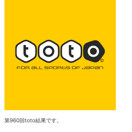
第960回toto結果です。