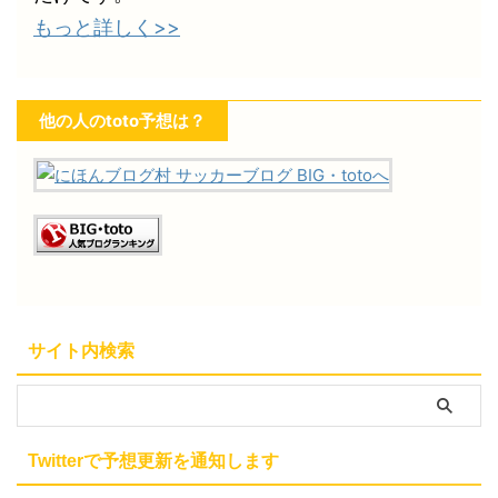
もっと詳しく>>
他の人のtoto予想は？
サイト内検索
Twitterで予想更新を通知します