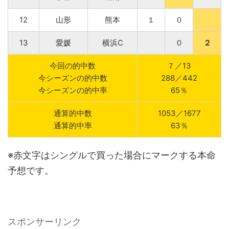
12
山形
熊本
１
０
13
愛媛
横浜C
０
２
今回の的中数
７／13
今シーズンの的中数
288／442
今シーズンの的中率
65％
通算的中数
1053／1677
通算的中率
63％
※
赤文字
はシングルで買った場合にマークする本命
予想です。
スポンサーリンク