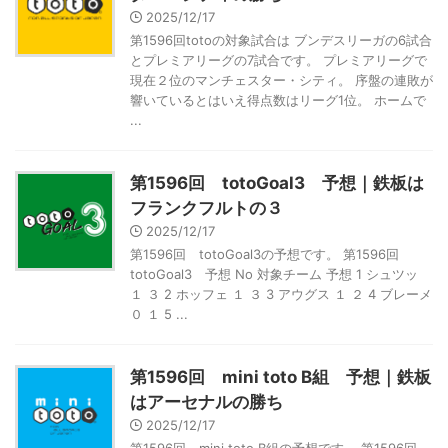
2025/12/17
第1596回totoの対象試合は ブンデスリーガの6試合
とプレミアリーグの7試合です。 プレミアリーグで
現在２位のマンチェスター・シティ。 序盤の連敗が
響いているとはいえ得点数はリーグ1位。 ホームで
...
第1596回 totoGoal3 予想｜鉄板は
フランクフルトの３
2025/12/17
第1596回 totoGoal3の予想です。 第1596回
totoGoal3 予想 No 対象チーム 予想 1 シュツッ
１ ３ 2 ホッフェ １ ３ 3 アウグス １ ２ 4 ブレーメ
０ １ 5 ...
第1596回 mini toto B組 予想｜鉄板
はアーセナルの勝ち
2025/12/17