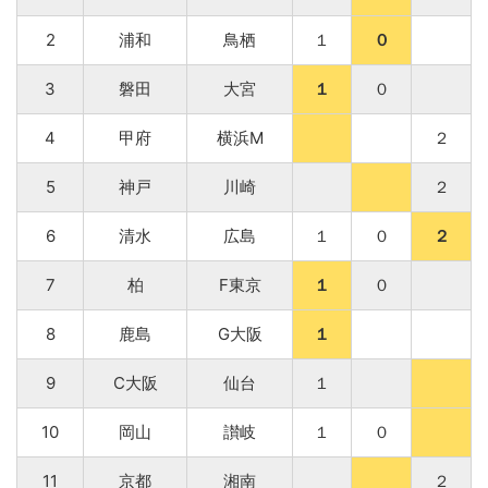
2
浦和
鳥栖
１
０
3
磐田
大宮
１
０
4
甲府
横浜M
２
5
神戸
川崎
２
6
清水
広島
１
０
２
7
柏
F東京
１
０
8
鹿島
G大阪
１
9
C大阪
仙台
１
10
岡山
讃岐
１
０
11
京都
湘南
２