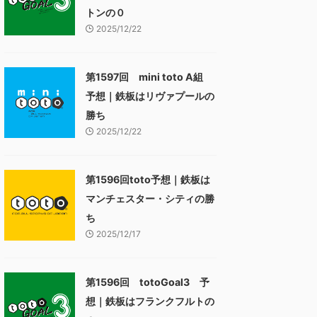
トンの０
2025/12/22
第1597回 mini toto A組
予想｜鉄板はリヴァプールの
勝ち
2025/12/22
第1596回toto予想｜鉄板は
マンチェスター・シティの勝
ち
2025/12/17
第1596回 totoGoal3 予
想｜鉄板はフランクフルトの