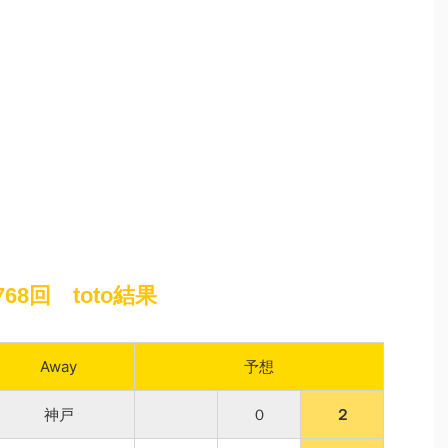
768回 toto結果
Away
予想
神戸
０
２