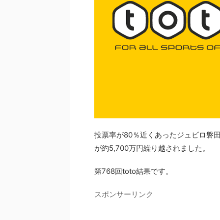
投票率が80％近くあったジュビロ磐
が約5,700万円繰り越されました。
第768回toto結果です。
スポンサーリンク