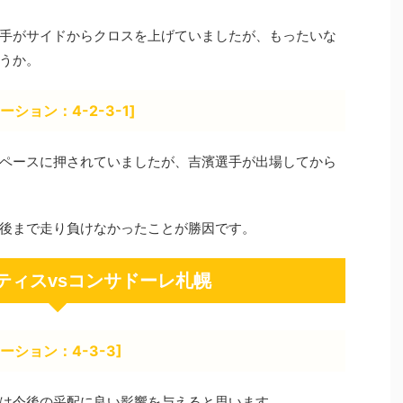
手がサイドからクロスを上げていましたが、もったいな
うか。
ション：4-2-3-1]
ペースに押されていましたが、吉濱選手が出場してから
後まで走り負けなかったことが勝因です。
ティスvsコンサドーレ札幌
ション：4-3-3]
は今後の采配に良い影響を与えると思います。