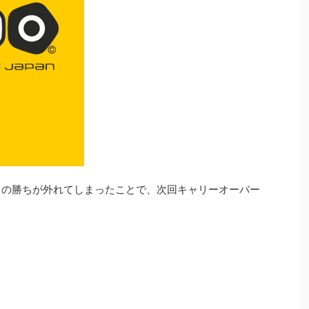
田の勝ちが外れてしまったことで、次回キャリーオーバー