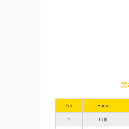
第
No
Home
1
山形