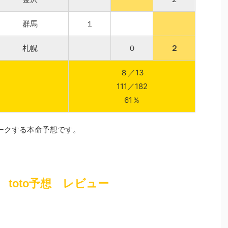
群馬
１
札幌
０
２
８／13
111／182
61％
ークする本命予想です。
回 toto予想 レビュー