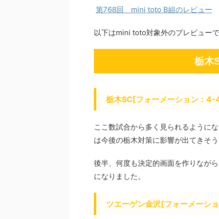
第768回 mini toto B組のレビュー
以下はmini toto対象外のプレビュー
栃木
栃木SC[フォーメーション：4-4
ここ数試合から多く見られるようにな
は今後の栃木対策に影響が出てきそう
後半、何度も決定的画面を作りながら
になりました。
ツエーゲン金沢[フォーメーション