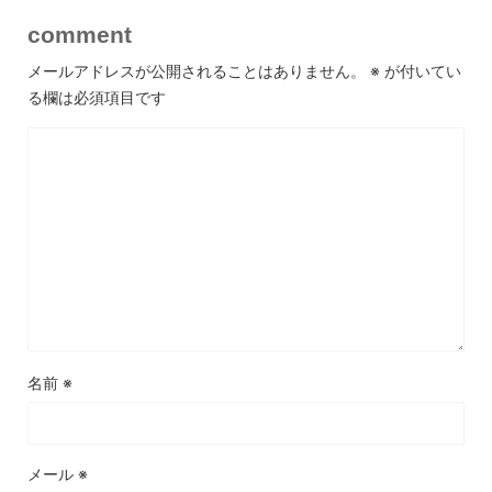
comment
メールアドレスが公開されることはありません。
※
が付いてい
る欄は必須項目です
名前
※
メール
※