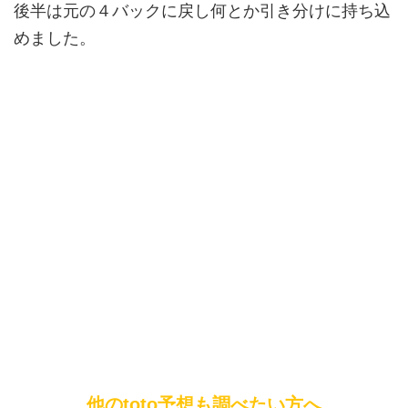
後半は元の４バックに戻し何とか引き分けに持ち込
めました。
他のtoto予想も調べたい方へ