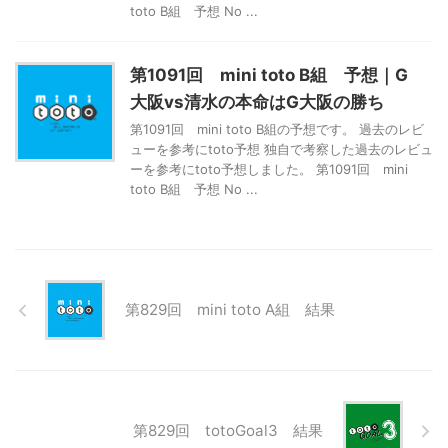
toto B組 予想 No ...
第1091回 mini toto B組 予想｜G
大阪vs清水の本命はG大阪の勝ち
第1091回 mini toto B組の予想です。 過去のレビ
ューを参考にtoto予想 独自で考察した過去のレビュ
ーを参考にtoto予想しました。 第1091回 mini
toto B組 予想 No ...
第829回 mini toto A組 結果
第829回 totoGoal3 結果