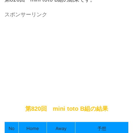
スポンサーリンク
第820回 mini toto B組の結果
No
Home
Away
予想