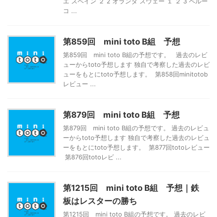
エ スペイン ２ 2 オランダ スウェー １ ２ 3 ペルー
コ ...
第859回 mini toto B組 予想
第859回 mini toto B組の予想です。 過去のレビ
ューからtoto予想します 独自で考察した過去のレビ
ューをもとにtoto予想します。 第858回minitotob
レビュー ...
第879回 mini toto B組 予想
第879回 mini toto B組の予想です。 過去のレビュ
ーからtoto予想します 独自で考察した過去のレビュ
ーをもとにtoto予想します。 第877回totoレビュー
第876回totoレビ ...
第1215回 mini toto B組 予想｜鉄
板はレスターの勝ち
第1215回 mini toto B組の予想です。 過去のレビ