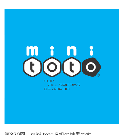
第820回 mini toto B組の結果です。