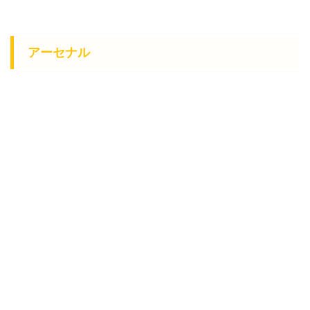
アーセナル