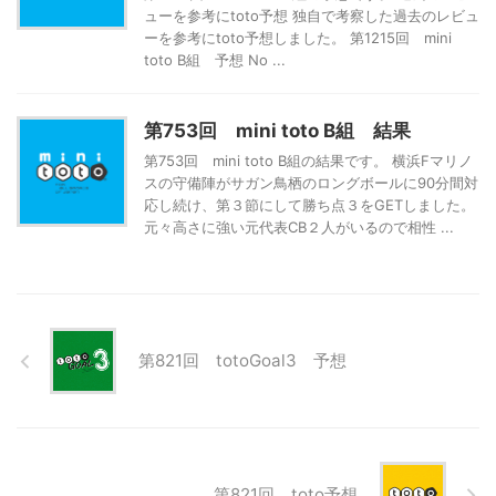
ューを参考にtoto予想 独自で考察した過去のレビュ
ーを参考にtoto予想しました。 第1215回 mini
toto B組 予想 No ...
第753回 mini toto B組 結果
第753回 mini toto B組の結果です。 横浜Fマリノ
スの守備陣がサガン鳥栖のロングボールに90分間対
応し続け、第３節にして勝ち点３をGETしました。
元々高さに強い元代表CB２人がいるので相性 ...
第821回 totoGoal3 予想
第821回 toto予想