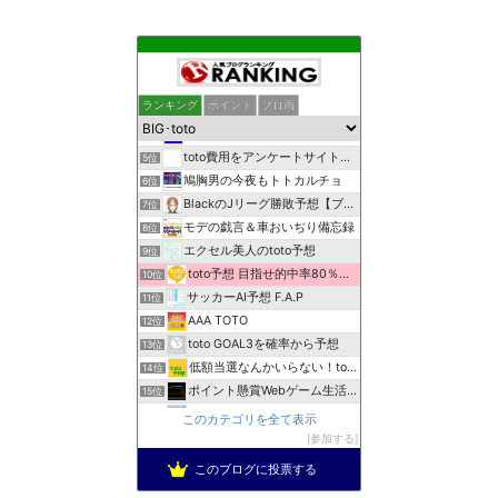
ランキング
ポイント
ブロ画
toto予想 データと分析・・最後は運！
3位
【ｔｏｔｏ予想】僕の妄想ｔｏｔｏＬＩＦＥ
4位
toto費用をアンケートサイトで稼ぐブログ
5位
鳩胸男の今夜もトトカルチョ
6位
BlackのJリーグ勝敗予想【ブックメーカーで一攫千金】
7位
モデの戯言＆車おいぢり備忘録
8位
エクセル美人のtoto予想
9位
toto予想 目指せ的中率80％以上
10位
サッカーAI予想 F.A.P
11位
AAA TOTO
12位
toto GOAL3を確率から予想
13位
低額当選なんかいらない！toto予想β
14位
ポイント懸賞Webゲーム生活日記
15位
トトルンデス 〜お気楽toto予想〜
16位
このカテゴリを全て表示
サンコンズギャンブル大帝オレ
参加する
17位
このブログに投票する