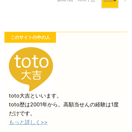
このサイトの中の人
toto大吉といいます。
toto歴は2001年から。高額当せんの経験は1度
だけです。
もっと詳しく>>