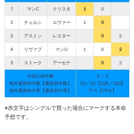
1
マンC
クリスタ
１
０
2
チェルシ
エヴァー
１
０
3
アストン
レスター
０
２
4
リヴァプ
マンU
１
０
２
5
ストーク
アーセナ
０
２
今回の的中数
５／５
海外通算的中数【通算的中数】
25／35【206／260】
海外通算的中率【通算的中率】
71％【79％】
※
赤文字
はシングルで買った場合にマークする本命
予想です。