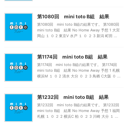
第1080回 mini toto B組 結果
第1080回 mini toto B組の結果です。 第1080回
mini toto B組 結果 No Home Away 予想 1 大宮
岡山 １ ０ 2 東京V 水戸 １ ０ ２ 3 新潟 町田 ...
第1174回 mini toto B組 結果
第1174回 mini toto B組の結果です。 第1174回
mini toto B組 結果 No Home Away 予想 1 札幌
横浜M １ ０ 2 清水 大分 ０ ２ 3 鳥栖 C大阪 ０ ...
第1232回 mini toto B組 結果
第1232回 mini toto B組の結果です。 第1232回
mini toto B組 結果 No Home Away 予想 1 福岡
札幌 １ ０ ２ 2 横浜C 柏 ０ ２ 3 川崎 大分 １ ...