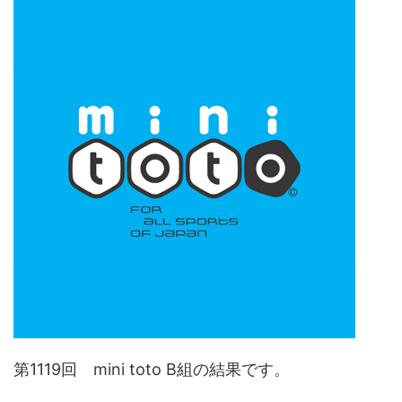
第1119回 mini toto B組の結果です。