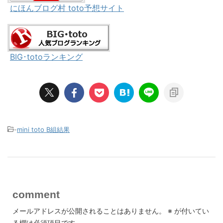
にほんブログ村 toto予想サイト
BIG･totoランキング
-
mini toto B組結果
comment
メールアドレスが公開されることはありません。
※
が付いてい
る欄は必須項目です