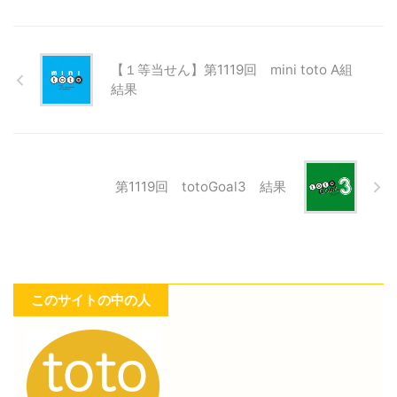
【１等当せん】第1119回 mini toto A組
結果
第1119回 totoGoal3 結果
このサイトの中の人