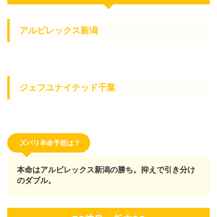
アルビレックス新潟
ジェフユナイテッド千葉
ズバリ本命予想は？
本命はアルビレックス新潟の勝ち。抑えで引き分け
のダブル。