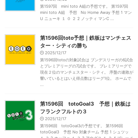
第1597回 mini toto A組の予想です。 第1597回
mini toto A組 予想 No Home Away 予想 1 マン
U ニューキ １ ０ ２ 2 ノッティ マンC ...
第1596回toto予想｜鉄板はマンチェス
ター・シティの勝ち
2025/12/17
第1596回totoの対象試合は ブンデスリーガの6試合
とプレミアリーグの7試合です。 プレミアリーグで
現在２位のマンチェスター・シティ。 序盤の連敗が
響いているとはいえ得点数はリーグ1位。 ホームで
...
第1596回 totoGoal3 予想｜鉄板は
フランクフルトの３
2025/12/17
第1596回 totoGoal3の予想です。 第1596回
totoGoal3 予想 No 対象チーム 予想 1 シュツッ