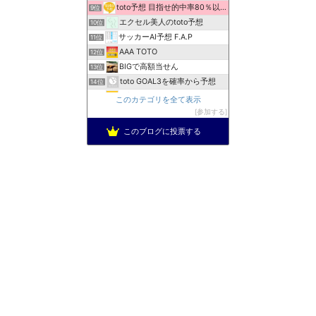
toto予想 目指せ的中率80％以上
9位
エクセル美人のtoto予想
10位
サッカーAI予想 F.A.P
11位
AAA TOTO
12位
BIGで高額当せん
13位
toto GOAL3を確率から予想
14位
低額当選なんかいらない！toto予想β
15位
このカテゴリを全て表示
ポイント懸賞Webゲーム生活日記
参加する
16位
このブログに投票する