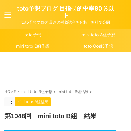
toto予想ブログ 目指せ的中率80％以
上
toto予想ブログ 最新の対象試合を分析！無料で公開
toto予想
mini toto A組予想
mini toto B組予想
toto Goal3予想
HOME
>
mini toto B組予想
>
mini toto B組結果
>
mini toto B組結果
第1048回 mini toto B組 結果