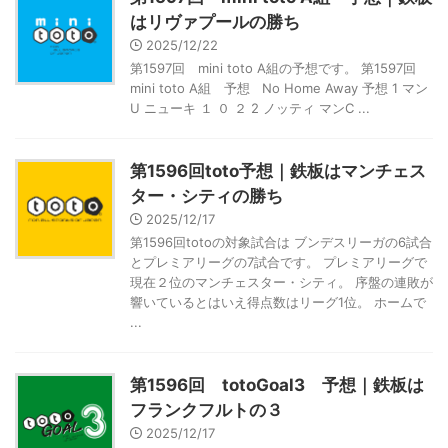
はリヴァプールの勝ち
2025/12/22
第1597回 mini toto A組の予想です。 第1597回
mini toto A組 予想 No Home Away 予想 1 マン
U ニューキ １ ０ ２ 2 ノッティ マンC ...
第1596回toto予想｜鉄板はマンチェス
ター・シティの勝ち
2025/12/17
第1596回totoの対象試合は ブンデスリーガの6試合
とプレミアリーグの7試合です。 プレミアリーグで
現在２位のマンチェスター・シティ。 序盤の連敗が
響いているとはいえ得点数はリーグ1位。 ホームで
...
第1596回 totoGoal3 予想｜鉄板は
フランクフルトの３
2025/12/17