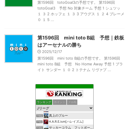
第1596回 totoGoal3の予想です。 第1596回
totoGoal3 予想 No 対象チーム 予想 1 シュツッ
１ ３ 2 ホッフェ １ ３ 3 アウグス １ ２ 4 ブレーメ
０ １ 5 ...
第1596回 mini toto B組 予想｜鉄板
はアーセナルの勝ち
2025/12/17
第1596回 mini toto B組の予想です。 第1596回
mini toto B組 予想 No Home Away 予想 1 ブラ
イト サンダー １ ０ 2 トテナム リヴァプ ...
ランキング
ポイント
ブロ画
松本山雅に爆念を送るブログ
68位
哲学がなければフットボールじゃない
69位
真上のブルー
70位
H.A.R.E.ism[ハレイズム]
71位
サッカーコラム フットボールカレッジ
72位