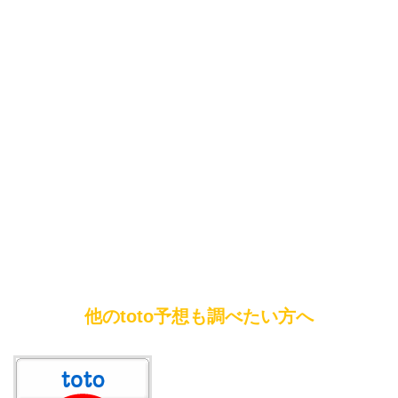
他のtoto予想も調べたい方へ