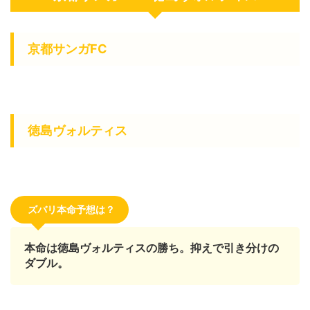
京都サンガFC
徳島ヴォルティス
ズバリ本命予想は？
本命は徳島ヴォルティスの勝ち。抑えで引き分けの
ダブル。