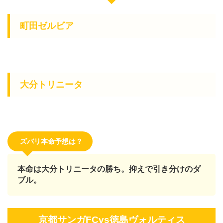
町田ゼルビア
大分トリニータ
ズバリ本命予想は？
本命は大分トリニータの勝ち。抑えで引き分けのダ
ブル。
京都サンガFCvs徳島ヴォルティス