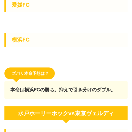
愛媛FC
横浜FC
ズバリ本命予想は？
本命は横浜FCの勝ち。抑えで引き分けのダブル。
水戸ホーリーホックvs東京ヴェルディ