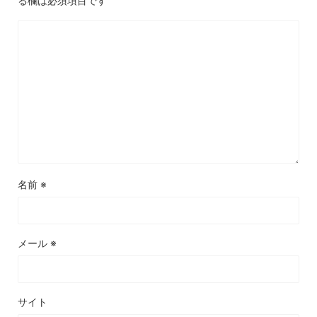
る欄は必須項目です
名前
※
メール
※
サイト