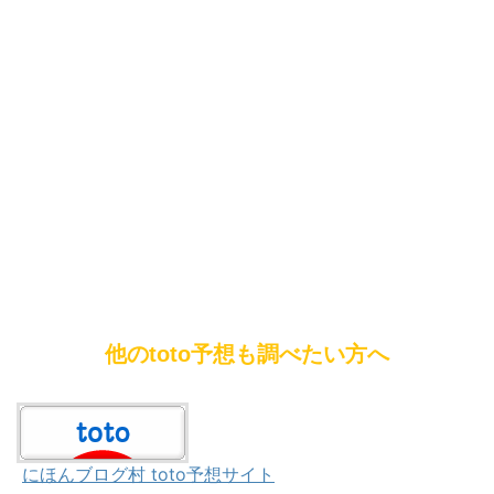
他のtoto予想も調べたい方へ
にほんブログ村 toto予想サイト