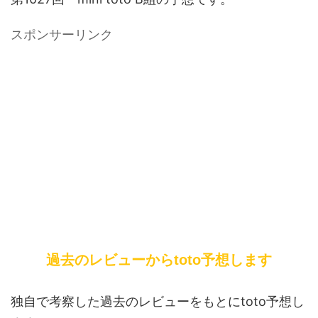
スポンサーリンク
過去のレビューからtoto予想します
独自で考察した過去のレビューをもとにtoto予想し