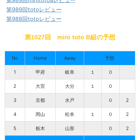
第989回minitotoaレビュー
第989回totoレビュー
第988回totoレビュー
第1027回 mini toto B組の予想
No
Home
Away
予想
1
甲府
岐阜
１
０
2
大宮
大分
１
０
3
京都
水戸
０
2
4
岡山
松本
１
０
2
5
栃木
山形
０
2