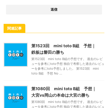
関連記事
第1523回 mini toto B組 予想｜
鉄板は磐田の勝ち
第1523回 mini toto B組の予想です。 過去のレビ
ューを参考にtoto予想 独自で考察した過去のレビュ
ーを参考にtoto予想しました。 第1523回 mini
toto B組 予想 No ...
第1080回 mini toto B組 予想｜
大宮vs岡山の本命は大宮の勝ち
第1080回 mini toto B組の予想です。 過去のレビ
ューを参考にtoto予想 独自で考察した過去のレビュ