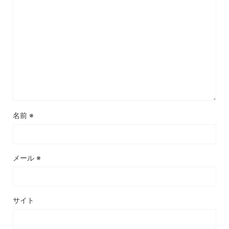
名前
※
メール
※
サイト