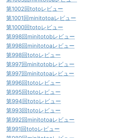
第1002回totoレビュー
第1001回minitotoaレビュー
第1000回totoレビュー
第998回minitotobレビュー
第998回minitotoaレビュー
第998回totoレビュー
第997回minitotobレビュー
第997回minitotoaレビュー
第996回totoレビュー
第995回totoレビュー
第994回totoレビュー
第993回totoレビュー
第992回minitotoaレビュー
第991回totoレビュー