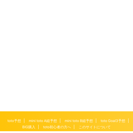
toto予想
mini toto A組予想
mini toto B組予想
toto Goal3予想
BIG購入
toto初心者の方へ
このサイトについて