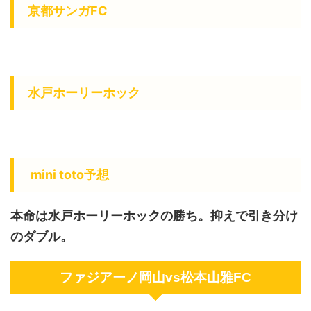
京都サンガFC
水戸ホーリーホック
mini toto予想
本命は水戸ホーリーホックの勝ち。抑えで引き分け
のダブル。
ファジアーノ岡山vs松本山雅FC