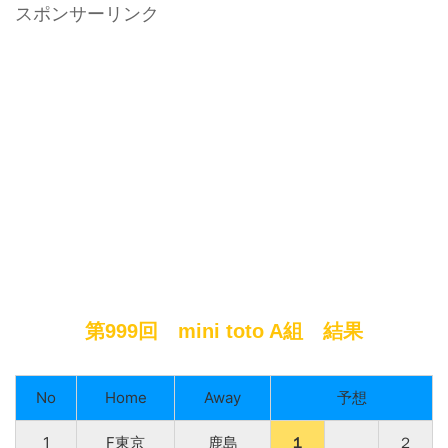
スポンサーリンク
第999回 mini toto A組 結果
No
Home
Away
予想
1
F東京
鹿島
１
２