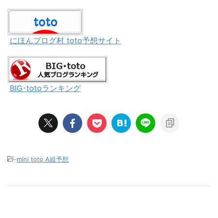
にほんブログ村 toto予想サイト
BIG･totoランキング
-
mini toto A組予想