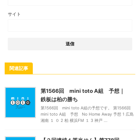
サイト
関連記事
第1566回 mini toto A組 予想｜
鉄板は柏の勝ち
第1566回 mini toto A組の予想です。 第1566回
mini toto A組 予想 No Home Away 予想 1 広島
湘南 １ ０ 2 柏 横浜FM １ 3 神戸 ...