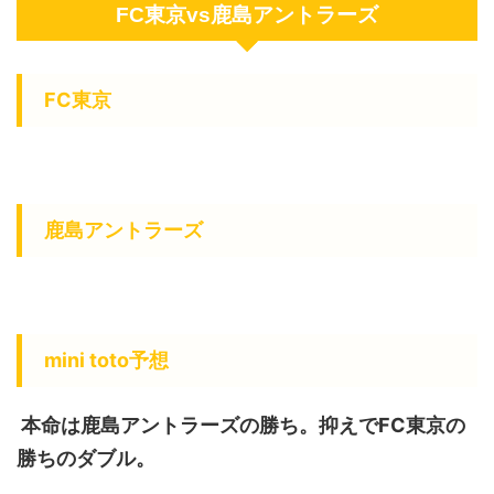
FC東京vs鹿島アントラーズ
FC東京
鹿島アントラーズ
mini toto予想
本命は鹿島アントラーズの勝ち。抑えでFC東京の
勝ちのダブル。