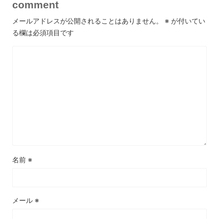
comment
メールアドレスが公開されることはありません。
※
が付いてい
る欄は必須項目です
名前
※
メール
※