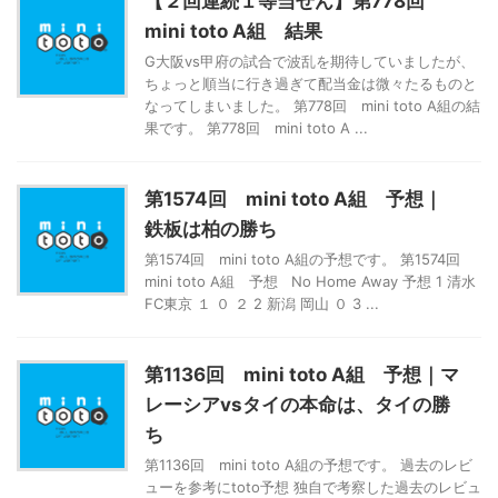
【２回連続１等当せん】第778回
mini toto A組 結果
G大阪vs甲府の試合で波乱を期待していましたが、
ちょっと順当に行き過ぎて配当金は微々たるものと
なってしまいました。 第778回 mini toto A組の結
果です。 第778回 mini toto A ...
第1574回 mini toto A組 予想｜
鉄板は柏の勝ち
第1574回 mini toto A組の予想です。 第1574回
mini toto A組 予想 No Home Away 予想 1 清水
FC東京 １ ０ ２ 2 新潟 岡山 ０ 3 ...
第1136回 mini toto A組 予想｜マ
レーシアvsタイの本命は、タイの勝
ち
第1136回 mini toto A組の予想です。 過去のレビ
ューを参考にtoto予想 独自で考察した過去のレビュ