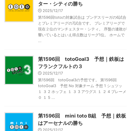
ター・シティの勝ち
2025/12/17
第1596回totoの対象試合は ブンデスリーガの6試合
とプレミアリーグの7試合です。 プレミアリーグで
現在２位のマンチェスター・シティ。 序盤の連敗が
響いているとはいえ得点数はリーグ1位。 ホームで
...
第1596回 totoGoal3 予想｜鉄板は
フランクフルトの３
2025/12/17
第1596回 totoGoal3の予想です。 第1596回
totoGoal3 予想 No 対象チーム 予想 1 シュツッ
１ ３ 2 ホッフェ １ ３ 3 アウグス １ ２ 4 ブレーメ
０ １ 5 ...
第1596回 mini toto B組 予想｜鉄板
はアーセナルの勝ち
2025/12/17