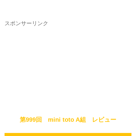
スポンサーリンク
第999回 mini toto A組 レビュー