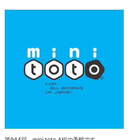
第944回 mini toto A組の予想です。