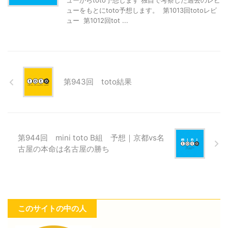
ューからtoto予想します 独自で考察した過去のレビ
ューをもとにtoto予想します。 第1013回totoレビ
ュー 第1012回tot ...
第943回 toto結果
第944回 mini toto B組 予想｜京都vs名
古屋の本命は名古屋の勝ち
このサイトの中の人