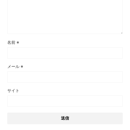
名前
※
メール
※
サイト