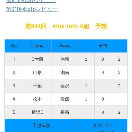
第911回totoレビュー
第910回totoレビュー
第944回 mini toto A組 予想
No
Home
Away
予想
1
C大阪
浦和
１
０
２
2
山形
湘南
０
２
3
千葉
金沢
１
２
4
松本
愛媛
１
０
5
横浜C
長崎
０
２
予想金額
ダブル☓４