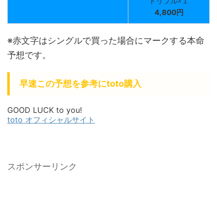
トリプル☓１
4,800円
※
赤文字
はシングルで買った場合にマークする本命
予想です。
早速この予想を参考にtoto購入
GOOD LUCK to you!
toto オフィシャルサイト
スポンサーリンク