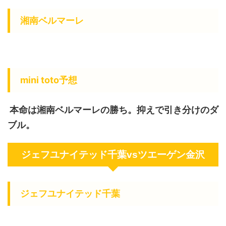
湘南ベルマーレ
mini toto予想
本命は湘南ベルマーレの勝ち。抑えで引き分けのダ
ブル。
ジェフユナイテッド千葉vsツエーゲン金沢
ジェフユナイテッド千葉