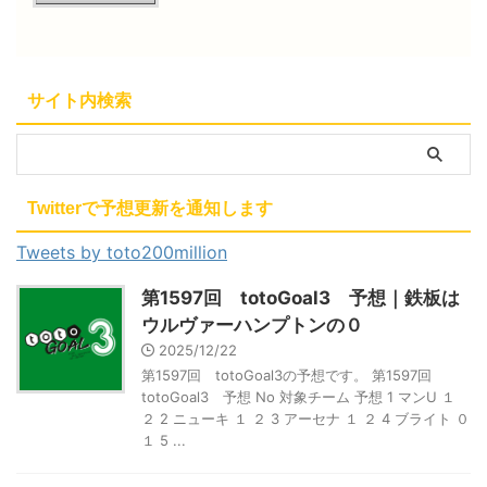
サイト内検索
Twitterで予想更新を通知します
Tweets by toto200million
第1597回 totoGoal3 予想｜鉄板は
ウルヴァーハンプトンの０
2025/12/22
第1597回 totoGoal3の予想です。 第1597回
totoGoal3 予想 No 対象チーム 予想 1 マンU １
２ 2 ニューキ １ ２ 3 アーセナ １ ２ 4 ブライト ０
１ 5 ...