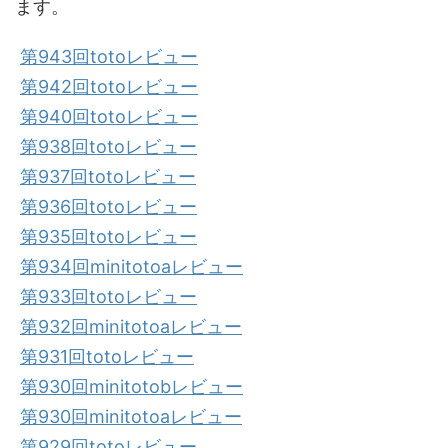
ます。
第943回totoレビュー
第942回totoレビュー
第940回totoレビュー
第938回totoレビュー
第937回totoレビュー
第936回totoレビュー
第935回totoレビュー
第934回minitotoaレビュー
第933回totoレビュー
第932回minitotoaレビュー
第931回totoレビュー
第930回minitotobレビュー
第930回minitotoaレビュー
第929回totoレビュー