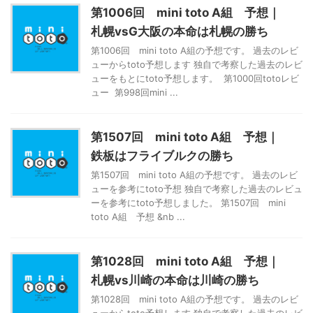
第1006回 mini toto A組 予想｜
札幌vsG大阪の本命は札幌の勝ち
第1006回 mini toto A組の予想です。 過去のレビ
ューからtoto予想します 独自で考察した過去のレビ
ューをもとにtoto予想します。 第1000回totoレビ
ュー 第998回mini ...
第1507回 mini toto A組 予想｜
鉄板はフライブルクの勝ち
第1507回 mini toto A組の予想です。 過去のレビ
ューを参考にtoto予想 独自で考察した過去のレビュ
ーを参考にtoto予想しました。 第1507回 mini
toto A組 予想 &nb ...
第1028回 mini toto A組 予想｜
札幌vs川崎の本命は川崎の勝ち
第1028回 mini toto A組の予想です。 過去のレビ