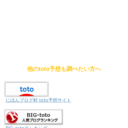
他のtoto予想も調べたい方へ
にほんブログ村 toto予想サイト