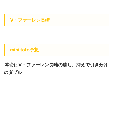
V・ファーレン長崎
mini toto予想
本命はV・ファーレン長崎の勝ち。抑えで引き分け
のダブル