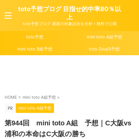
toto予想ブログ 目指せ的中率80％以
上
toto予想ブログ 最新の対象試合を分析！無料で公開
toto予想
mini toto A組予想
mini toto B組予想
toto Goal3予想
HOME
>
mini toto A組予想
>
mini toto A組予想
第944回 mini toto A組 予想｜C大阪vs
浦和の本命はC大阪の勝ち