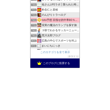
祐さんLIFEラボ | 限られた時間を自分らしく生きる
73位
朴念仁と居候
74位
のんびりトラべログ
75位
toto予想 目指せ的中率80％以上
76位
現実の魔法のランプを探す旅
77位
３秒でわかるサッカーニュース速報
78位
荒川太郎ブログ
79位
広島の中心でスポーツを叫ぶ
80位
まいにちにっき
81位
破壊は創造の始まり | フットボールを広く愛するブログ
82位
このカテゴリを全て表示
サッカーばっかり！
参加する
83位
このブログに投票する