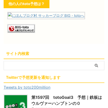
他の人のtoto予想は？
サイト内検索
Twitterで予想更新を通知します
Tweets by toto200million
第1597回 totoGoal3 予想｜鉄板は
ウルヴァーハンプトンの０