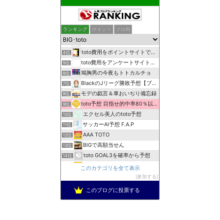
ランキング
ポイント
ブロ画
【ｔｏｔｏ予想】僕の妄想ｔｏｔｏＬＩＦＥ
2位
toto予想 データと分析・・最後は運！
3位
toto費用をポイントサイトで稼ぐブログ
4位
toto費用をアンケートサイトで稼ぐブログ
5位
鳩胸男の今夜もトトカルチョ
6位
BlackのJリーグ勝敗予想【ブックメーカーで一攫千金】
7位
モデの戯言＆車おいぢり備忘録
8位
toto予想 目指せ的中率80％以上
9位
エクセル美人のtoto予想
10位
サッカーAI予想 F.A.P
11位
AAA TOTO
12位
BIGで高額当せん
13位
toto GOAL3を確率から予想
14位
低額当選なんかいらない！toto予想β
15位
このカテゴリを全て表示
ポイント懸賞Webゲーム生活日記
参加する
16位
このブログに投票する