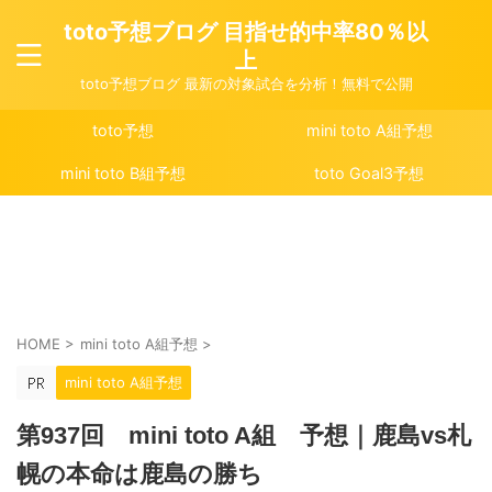
toto予想ブログ 目指せ的中率80％以
上
toto予想ブログ 最新の対象試合を分析！無料で公開
toto予想
mini toto A組予想
mini toto B組予想
toto Goal3予想
HOME
>
mini toto A組予想
>
mini toto A組予想
第937回 mini toto A組 予想｜鹿島vs札
幌の本命は鹿島の勝ち