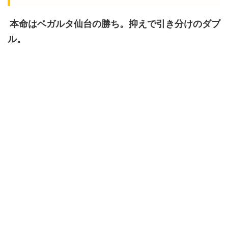
本命はベガルタ仙台の勝ち。抑えで引き分けのダブ
ル。