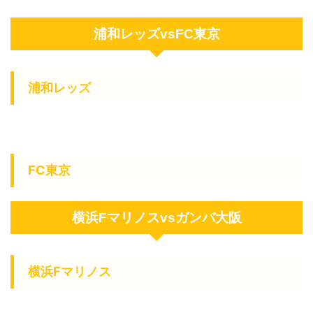
浦和レッズvsFC東京
浦和レッズ
FC東京
横浜Fマリノスvsガンバ大阪
横浜Fマリノス