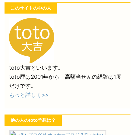
このサイトの中の人
toto大吉といいます。
toto歴は2001年から。高額当せんの経験は1度
だけです。
もっと詳しく>>
他の人のtoto予想は？