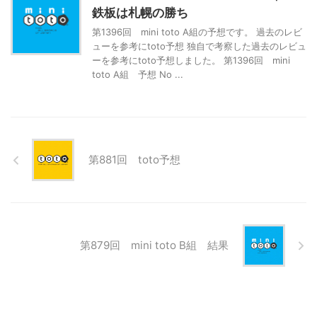
鉄板は札幌の勝ち
第1396回 mini toto A組の予想です。 過去のレビ
ューを参考にtoto予想 独自で考察した過去のレビュ
ーを参考にtoto予想しました。 第1396回 mini
toto A組 予想 No ...
第881回 toto予想
第879回 mini toto B組 結果