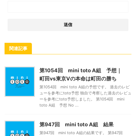
関連記事
第1054回 mini toto A組 予想｜
町田vs東京Vの本命は町田の勝ち
第1054回 mini toto A組の予想です。 過去のレビ
ューを参考にtoto予想 独自で考察した過去のレビュ
ーを参考にtoto予想しました。 第1054回 mini
toto A組 予想 No ...
第947回 mini toto A組 結果
第947回 mini toto A組の結果です。 第947回