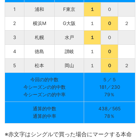
1
浦和
F東京
１
０
2
横浜M
G大阪
１
０
２
3
札幌
水戸
１
０
4
徳島
讃岐
１
０
5
松本
岡山
１
０
２
今回の的中数
５／５
今シーズンの的中数
181／230
今シーズンの的中率
79％
通算的中数
438／565
通算的中率
78％
※
赤文字
はシングルで買った場合にマークする本命