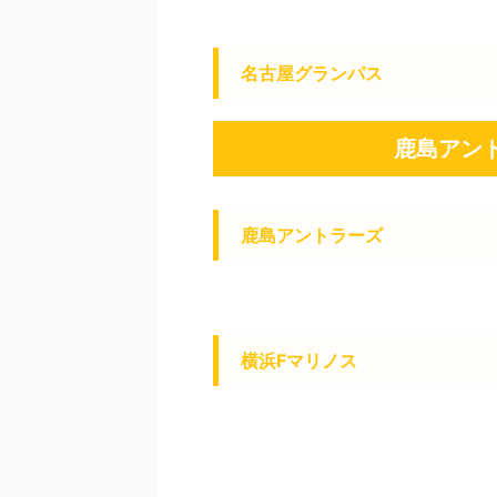
名古屋グランパス
鹿島アント
鹿島アントラーズ
横浜Fマリノス