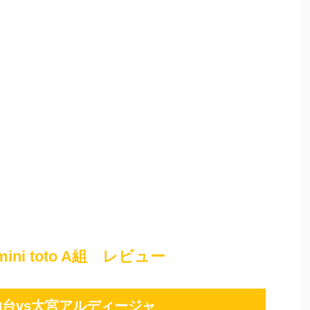
ini toto A組 レビュー
台vs大宮アルディージャ