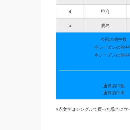
4
甲府
5
鹿島
今回の的中数
今シーズンの的中
今シーズンの的中
通算的中数
通算的中率
※
赤文字
はシングルで買った場合にマ