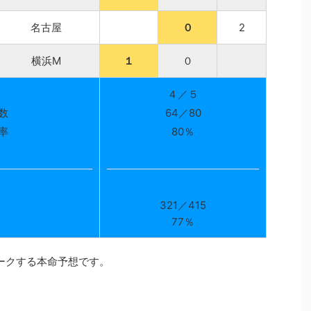
名古屋
０
2
横浜M
１
０
４／５
数
64／80
率
80％
321／415
77％
ークする本命予想です。