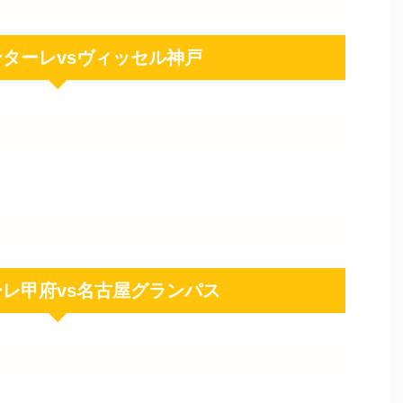
ターレvsヴィッセル神戸
レ甲府vs名古屋グランパス