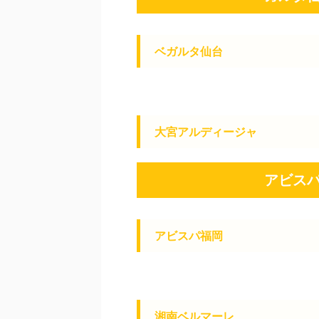
ベガルタ仙台
大宮アルディージャ
アビスパ
アビスパ福岡
湘南ベルマーレ