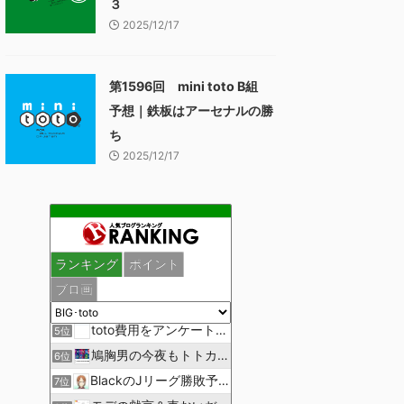
３
2025/12/17
第1596回 mini toto B組
予想｜鉄板はアーセナルの勝
ち
2025/12/17
【ｔｏｔｏ予想】僕の妄想ｔｏｔｏＬＩＦＥ
2位
ランキング
ポイント
toto予想 データと分析・・最後は運！
3位
ブロ画
toto費用をポイントサイトで稼ぐブログ
4位
toto費用をアンケートサイトで稼ぐブログ
5位
鳩胸男の今夜もトトカルチョ
6位
BlackのJリーグ勝敗予想【ブックメーカーで一攫千金】
7位