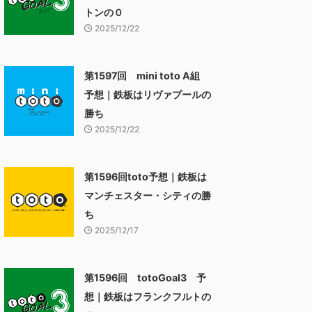
トンの０
2025/12/22
第1597回 mini toto A組
予想｜鉄板はリヴァプールの
勝ち
2025/12/22
第1596回toto予想｜鉄板は
マンチェスター・シティの勝
ち
2025/12/17
第1596回 totoGoal3 予
想｜鉄板はフランクフルトの