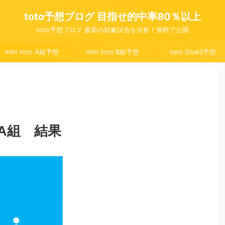
toto予想ブログ 目指せ的中率80％以上
toto予想ブログ 最新の対象試合を分析！無料で公開
mini toto A組予想
mini toto B組予想
toto Goal3予想
o A組 結果