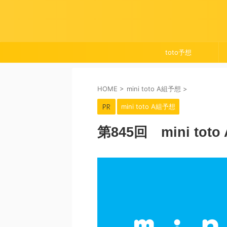
toto予想
HOME
>
mini toto A組予想
>
mini toto A組予想
第845回 mini tot