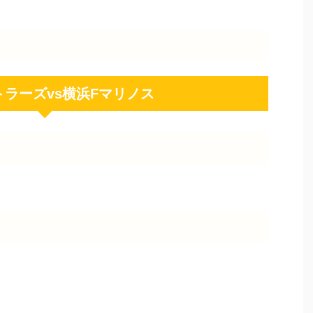
ラーズvs横浜Fマリノス