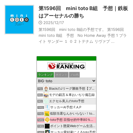
第1596回 mini toto B組 予想｜鉄板
はアーセナルの勝ち
2025/12/17
第1596回 mini toto B組の予想です。 第1596回
mini toto B組 予想 No Home Away 予想 1 ブラ
イト サンダー １ ０ 2 トテナム リヴァプ ...
ランキング
ポイント
ブロ画
toto費用をアンケートサイトで稼ぐブログ
5位
鳩胸男の今夜もトトカルチョ
6位
BlackのJリーグ勝敗予想【ブックメーカーで一攫千金】
7位
モデの戯言＆車おいぢり備忘録
8位
エクセル美人のtoto予想
9位
サッカーAI予想 F.A.P
10位
低額当選なんかいらない！toto予想β
11位
toto予想 目指せ的中率80％以上
12位
ポイント懸賞Webゲーム生活日記
13位
サッカー愛好家によるtoto予想
14位