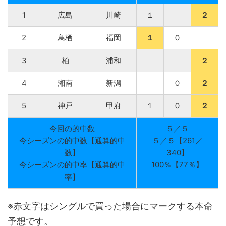
1
広島
川崎
１
２
2
鳥栖
福岡
１
０
3
柏
浦和
２
4
湘南
新潟
０
２
5
神戸
甲府
１
０
２
今回の的中数
５／５
今シーズンの的中数【通算的中
５／５【261／
数】
340】
今シーズンの的中率【通算的中
100％【77％】
率】
※
赤文字
はシングルで買った場合にマークする本命
予想です。