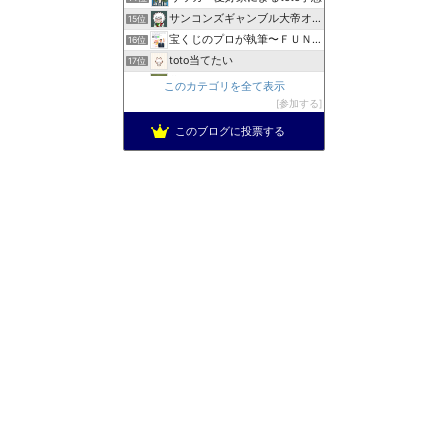
サンコンズギャンブル大帝オレ
15位
宝くじのプロが執筆〜ＦＵＮ × ＧＯ！〜
16位
toto当てたい
17位
夢見るtoto
18位
このカテゴリを全て表示
トトルンデス 〜お気楽toto予想〜
参加する
19位
このブログに投票する