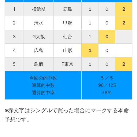
1
横浜M
鹿島
１
０
２
2
清水
甲府
１
０
２
3
G大阪
仙台
１
０
4
広島
山形
１
０
5
鳥栖
F東京
１
０
２
今回の的中数
５／５
通算的中数
98／125
通算的中率
78％
※
赤文字
はシングルで買った場合にマークする本命
予想です。