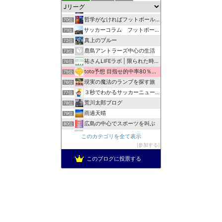
H.A.R.E.ism[ハレイズム]
69位
哲学がなければフットボールじゃない
70位
サッカーコラム フットボールカレッジ
71位
真上のブルー
72位
鹿島アントラーズ中心の生活
73位
祐さんLIFEラボ | 限られた時間を自分らしく生きる
74位
toto予想 目指せ的中率80％以上
75位
現実の魔法のランプを探す旅
76位
３秒でわかるサッカーニュース速報
77位
荒川太郎ブログ
78位
雨過天晴
79位
広島の中心でスポーツを叫ぶ
80位
まいにちにっき
81位
このカテゴリを全て表示
静岡在住フロサポのサッカーブログ
参加する
82位
このブログに投票する