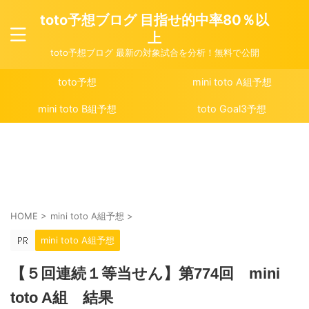
toto予想ブログ 目指せ的中率80％以
上
toto予想ブログ 最新の対象試合を分析！無料で公開
toto予想
mini toto A組予想
mini toto B組予想
toto Goal3予想
HOME
>
mini toto A組予想
>
mini toto A組予想
【５回連続１等当せん】第774回 mini
toto A組 結果