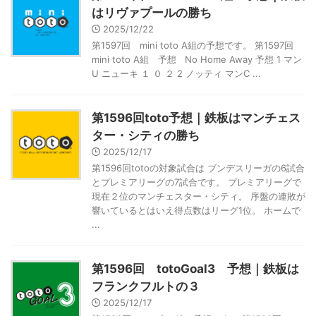
はリヴァプールの勝ち
2025/12/22
第1597回 mini toto A組の予想です。 第1597回
mini toto A組 予想 No Home Away 予想 1 マン
U ニューキ １ ０ ２ 2 ノッティ マンC ...
第1596回toto予想｜鉄板はマンチェス
ター・シティの勝ち
2025/12/17
第1596回totoの対象試合は ブンデスリーガの6試合
とプレミアリーグの7試合です。 プレミアリーグで
現在２位のマンチェスター・シティ。 序盤の連敗が
響いているとはいえ得点数はリーグ1位。 ホームで
...
第1596回 totoGoal3 予想｜鉄板は
フランクフルトの３
2025/12/17