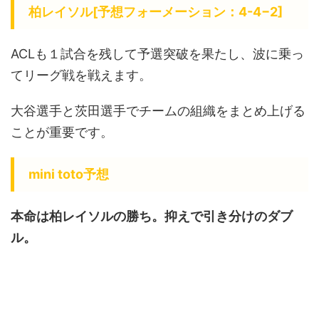
柏レイソル[予想フォーメーション：4-4−2]
ACLも１試合を残して予選突破を果たし、波に乗っ
てリーグ戦を戦えます。
大谷選手と茨田選手でチームの組織をまとめ上げる
ことが重要です。
mini toto予想
本命は柏レイソルの勝ち。抑えで引き分けのダブ
ル。