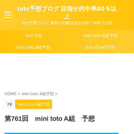
toto予想ブログ 目指せ的中率80％以
上
toto予想ブログ 最新の対象試合を分析！無料で公開
toto予想
mini toto A組予想
mini toto B組予想
toto Goal3予想
HOME
>
mini toto A組予想
>
mini toto A組予想
第761回 mini toto A組 予想