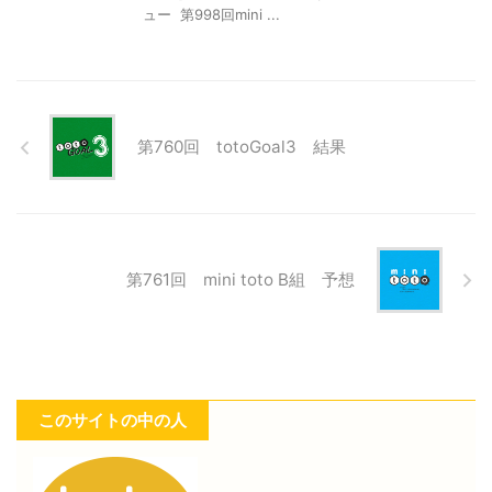
ュー 第998回mini ...
第760回 totoGoal3 結果
第761回 mini toto B組 予想
このサイトの中の人