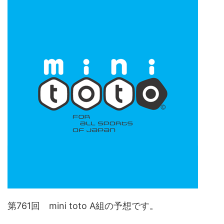
第761回 mini toto A組の予想です。