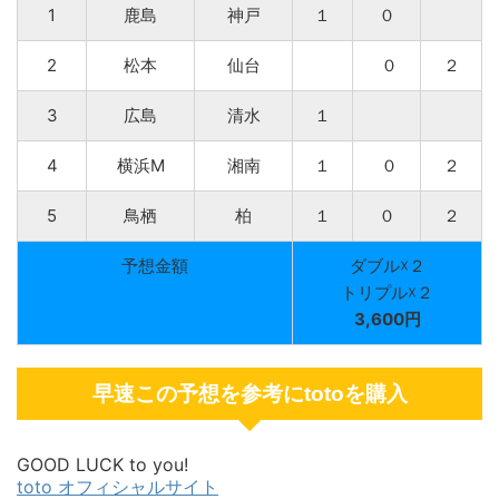
1
鹿島
神戸
１
０
2
松本
仙台
０
２
3
広島
清水
１
4
横浜M
湘南
１
０
２
5
鳥栖
柏
１
０
２
予想金額
ダブル☓２
トリプル☓２
3,600円
早速この予想を参考にtotoを購入
GOOD LUCK to you!
toto オフィシャルサイト