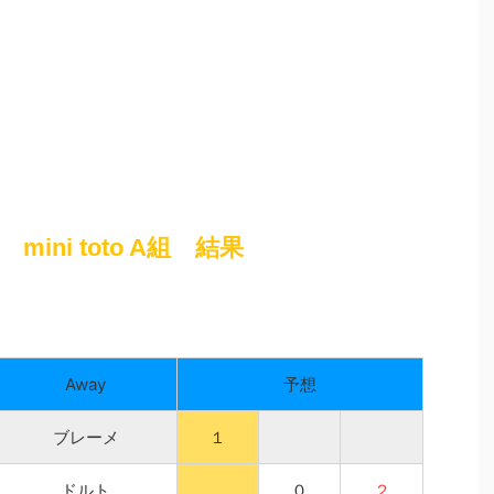
 mini toto A組 結果
Away
予想
ブレーメ
１
ドルト
０
２