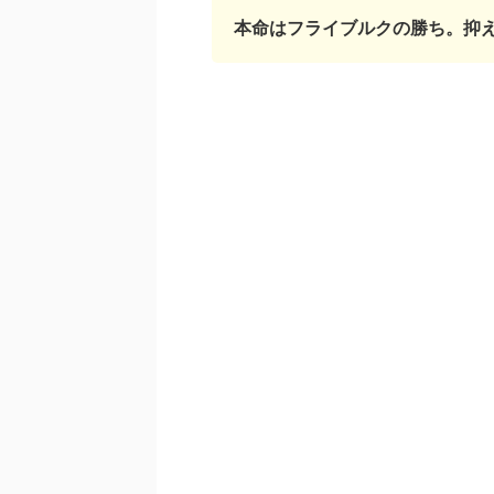
本命はフライブルクの勝ち。抑