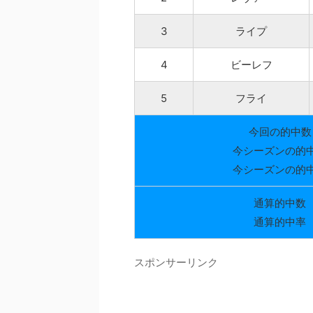
3
ライプ
4
ビーレフ
5
フライ
今回の的中数
今シーズンの的
今シーズンの的
通算的中数
通算的中率
スポンサーリンク