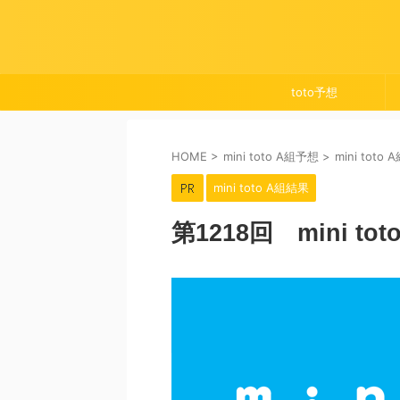
toto予想
HOME
>
mini toto A組予想
>
mini toto
mini toto A組結果
第1218回 mini to