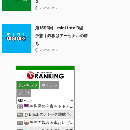
３
2025/12/17
第1596回 mini toto B組
予想｜鉄板はアーセナルの勝
ち
2025/12/17
toto予想 データと分析・・最後は運！
3位
ランキング
ポイント
【ｔｏｔｏ予想】僕の妄想ｔｏｔｏＬＩＦＥ
4位
ブロ画
toto費用をアンケートサイトで稼ぐブログ
5位
鳩胸男の今夜もトトカルチョ
6位
BlackのJリーグ勝敗予想【ブックメーカーで一攫千金】
7位
モデの戯言＆車おいぢり備忘録
8位