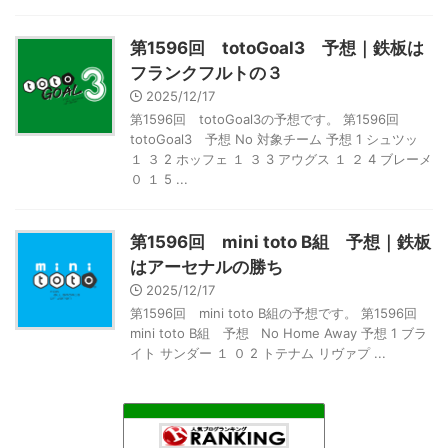
第1596回 totoGoal3 予想｜鉄板は
フランクフルトの３
2025/12/17
第1596回 totoGoal3の予想です。 第1596回
totoGoal3 予想 No 対象チーム 予想 1 シュツッ
１ ３ 2 ホッフェ １ ３ 3 アウグス １ ２ 4 ブレーメ
０ １ 5 ...
第1596回 mini toto B組 予想｜鉄板
はアーセナルの勝ち
2025/12/17
第1596回 mini toto B組の予想です。 第1596回
mini toto B組 予想 No Home Away 予想 1 ブラ
イト サンダー １ ０ 2 トテナム リヴァプ ...