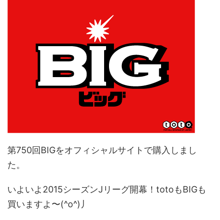
第750回BIGをオフィシャルサイトで購入しまし
た。
いよいよ2015シーズンJリーグ開幕！totoもBIGも
買いますよ〜(^o^)丿