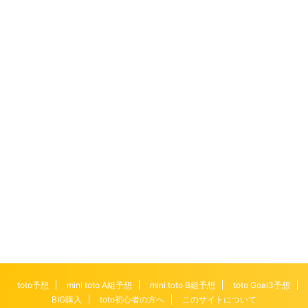
toto予想
mini toto A組予想
mini toto B組予想
toto Goal3予想
BIG購入
toto初心者の方へ
このサイトについて