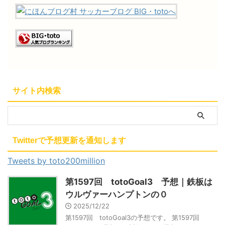
サイト内検索
Twitterで予想更新を通知します
Tweets by toto200million
第1597回 totoGoal3 予想｜鉄板は
ウルヴァーハンプトンの０
2025/12/22
第1597回 totoGoal3の予想です。 第1597回