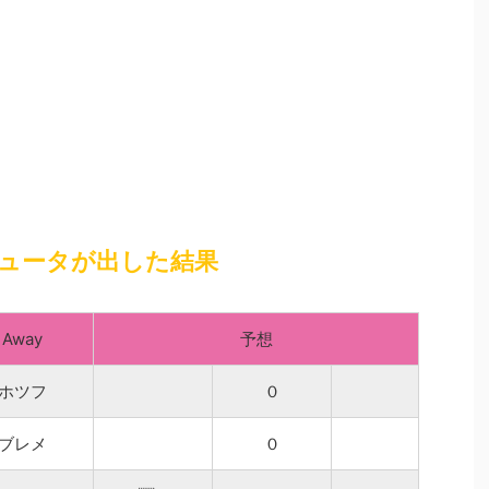
ュータが出した結果
Away
予想
ホツフ
０
ブレメ
０