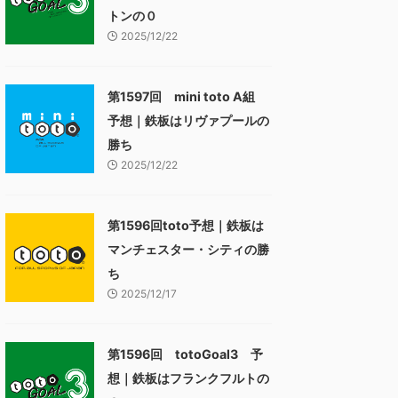
トンの０
2025/12/22
第1597回 mini toto A組
予想｜鉄板はリヴァプールの
勝ち
2025/12/22
第1596回toto予想｜鉄板は
マンチェスター・シティの勝
ち
2025/12/17
第1596回 totoGoal3 予
想｜鉄板はフランクフルトの