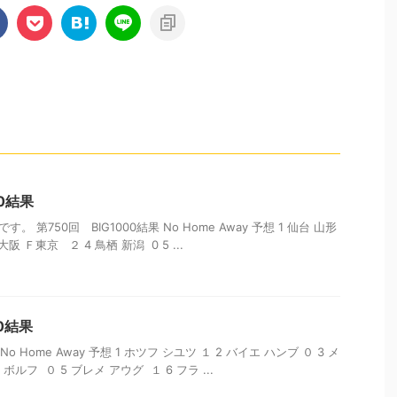
00結果
です。 第750回 BIG1000結果 No Home Away 予想 1 仙台 山形
阪 Ｆ東京  ２ 4 鳥栖 新潟 0 5 ...
00結果
 No Home Away 予想 1 ホツフ シユツ １ 2 バイエ ハンブ ０ 3 メ
ボルフ ０ 5 ブレメ アウグ １ 6 フラ ...