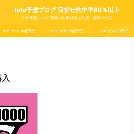
toto予想ブログ 目指せ的中率80％以上
toto予想ブログ 最新の対象試合を分析！無料で公開
mini toto A組予想
mini toto B組予想
toto Goal3予想
購入