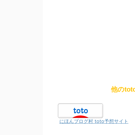
他のto
にほんブログ村 toto予想サイト