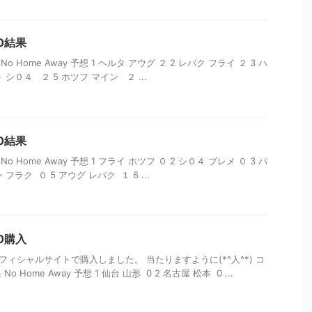
00結果
 No Home Away 予想 1 ヘルタ アウグ ２ 2 レバク フライ ２ 3 ハ
シ０４  ２ 5 ホツフ マイン  ２ ...
00結果
 No Home Away 予想 1 フライ ホツフ ０ 2 シ０４ ブレメ ０ 3 パ
フラク ０ 5 アウグ レバク １ 6 ...
00購入
をオフィシャルサイトで購入しました。 当たりますように(*^人^*) コ
Home Away 予想 1 仙台 山形 0 2 名古屋 松本 0 ...