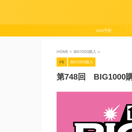
toto予想
HOME
>
BIG1000購入
>
BIG1000購入
第748回 BIG1000