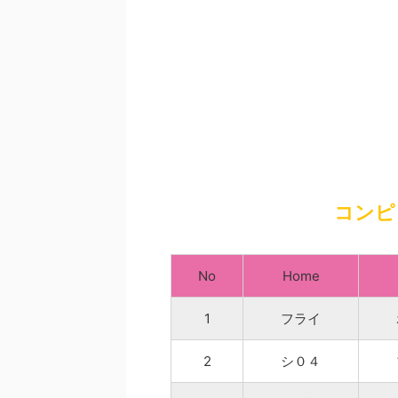
コンピ
No
Home
1
フライ
2
シ０４